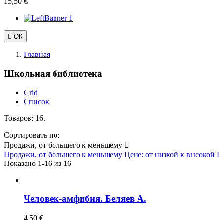
15,50 €

ОК
Главная
Школьная библиотека
Grid
Список
Товаров: 16.
Сортировать по:
Продажи, от большего к меньшему

Продажи, от большего к меньшему
Цене: от низкой к высокой
Показано 1-16 из 16
Человек-амфибия. Беляев А.
4,50 €