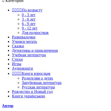

Категории




По возрасту
0 - 3 лет
3 - 6 лет
6 - 9 лет
9 - 12 лет
Для подростков
Развивалочки
Учимся читать
Сказки
Детективы и приключения
Учебная литература
Стихи
Игры
Аудиокниги




Книги взрослым
Родителям о детях
Зарубежная литература
Русская литература
Рождество и Новый год
Книги українською
Автор