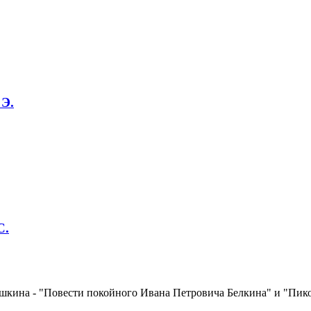
 Э.
С.
шкина - "Повести покойного Ивана Петровича Белкина" и "Пико