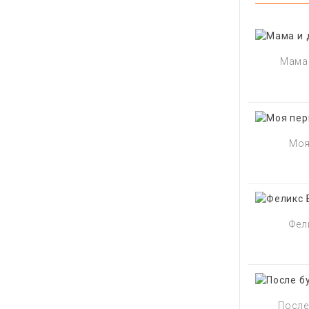
Мама 
Моя
Фел
После 