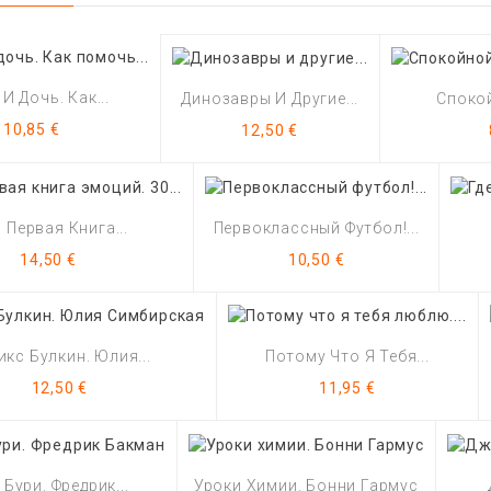
И Дочь. Как...
Динозавры И Другие...
Спокой
Цена
Цена
10,85 €
12,50 €
 Первая Книга...
Первоклассный Футбол!...
Цена
Цена
14,50 €
10,50 €
икс Булкин. Юлия...
Потому Что Я Тебя...
Цена
Цена
12,50 €
11,95 €
Бури. Фредрик...
Уроки Химии. Бонни Гармус