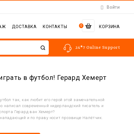

Войти
0
АЖ
ДОСТАВКА
КОНТАКТЫ
КОРЗИНА
24*7 Online Support
играть в футбол! Герард Хемерт
утбол так, как любит его герой этой замечательной
ую написал современный нидерландский писатель и
спорта Герард ван Хемерт?
 нападающий и по праву носит прозвище Налётчик.