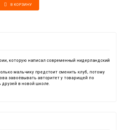

В КОРЗИНУ
тории, которую написал современный нидерландский
только мальчику предстоит сменить клуб, потому
нова завоёвывать авторитет у товарищей по
 друзей в новой школе.