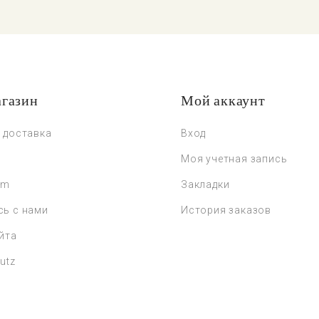
газин
Мой аккаунт
 доставка
Вход
Моя учетная запись
um
Закладки
сь с нами
История заказов
йта
utz