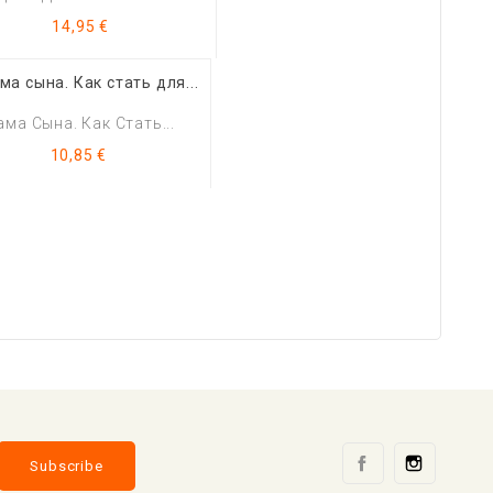
Цена
14,95 €
ма Сына. Как Стать...
Цена
10,85 €
Facebook
Instag