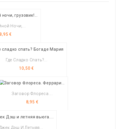
ной Ночи,...
Цена
8,95 €
Где Сладко Спать?...
Цена
10,50 €
Заговор Флореса....
Цена
8,95 €
Джек Дэш И Летняя...