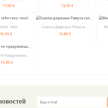
Цена
Цена
17,00 €
13,95 €
блю Тебя...
Сказки Дядюшки Римуса...
Ма
Цена
Цена
16,95 €
14,85 €
Не Придумаешь....
Цена
15,95 €
новостей