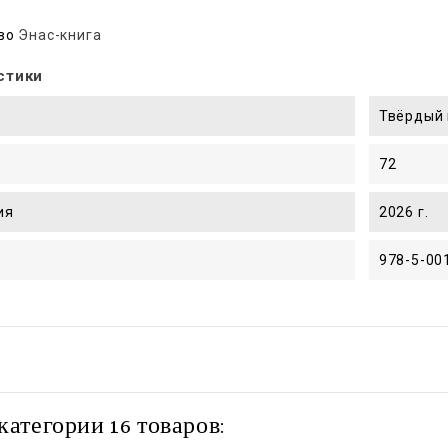
во
Энас-книга
стики
Твёрдый 
72
ия
2026 г.
978-5-00
категории 16 товаров: