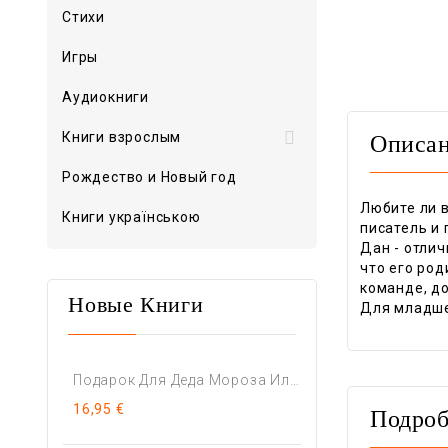
Стихи
Игры
Аудиокниги

Книги взрослым
Описа
Рождество и Новый год
Любите ли 
Книги українською
писатель и 
Дан - отли
что его род
команде, до
Новые Книги
Для младше
Подарок Для Деда Мороза Или...
16,95 €
Подроб