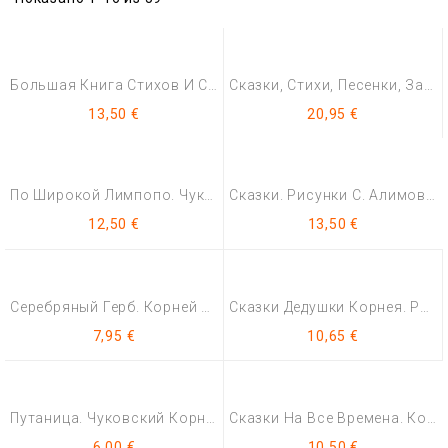
Большая Книга Стихов И Сказок. Чуковский Корней (художник Игорь Олейников)
Сказки, Стихи, Песенки, Загадки. Все Приключения В Одном Томе. Корней...
13,50 €
20,95 €
По Широкой Лимпопо. Чуковский Корней (Художник Елисеев Анатолий)
Сказки. Рисунки С. Алимова. Чуковский Корней
12,50 €
13,50 €
Серебряный Герб. Корней Чуковский
Сказки Дедушки Корнея. Рис. В. Сутеева. Корней Чуковский.
7,95 €
10,65 €
Путаница. Чуковский Корней Иванович (Художник Владимир Конашевич)
Сказки На Все Времена. Корней Чуковский, Владимир Сутеев, Самуил Маршак,...
6,00 €
10,50 €