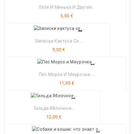
Лёля И Минька И Другие...
Цена
5,50 €
Записки Кактуса Со...
Цена
9,00 €
Пёс Мороз И Мяурочка....
Цена
11,95 €
Тильда Яблочное...
Цена
12,00 €