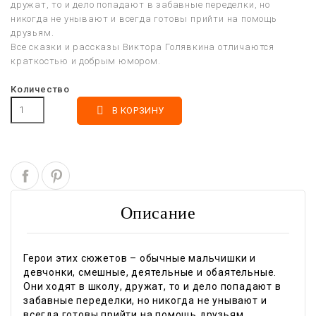
дружат, то и дело попадают в забавные переделки, но
никогда не унывают и всегда готовы прийти на помощь
друзьям.
Все сказки и рассказы Виктора Голявкина отличаются
краткостью и добрым юмором.
Количество

В КОРЗИНУ
Описание
Герои этих сюжетов – обычные мальчишки и
девчонки, смешные, деятельные и обаятельные.
Они ходят в школу, дружат, то и дело попадают в
забавные переделки, но никогда не унывают и
всегда готовы прийти на помощь друзьям.