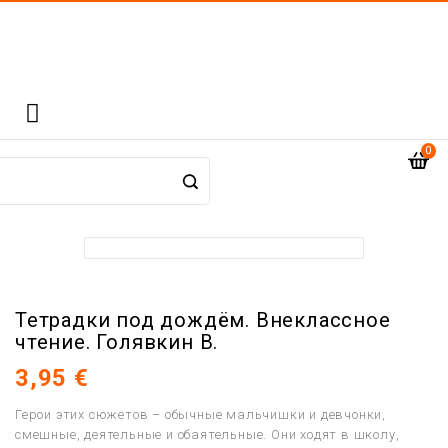

0
Тетрадки под дождём. Внеклассное
чтение. Голявкин В.
3,95 €
Герои этих сюжетов – обычные мальчишки и девчонки,
смешные, деятельные и обаятельные. Они ходят в школу,