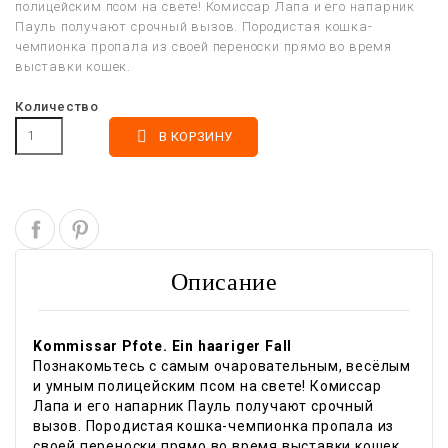
полицейским псом на свете! Комиссар Лапа и его напарник
Пауль получают срочный вызов. Породистая кошка-
чемпионка пропала из своей переноски прямо во время
выставки кошек.
Количество

В КОРЗИНУ
Описание
Kommissar Pfote. Ein haariger Fall
Познакомьтесь с самым очаровательным, весёлым
и умным полицейским псом на свете! Комиссар
Лапа и его напарник Пауль получают срочный
вызов. Породистая кошка-чемпионка пропала из
своей переноски прямо во время выставки кошек.