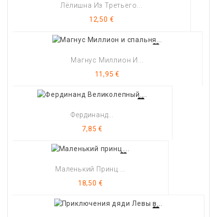
Лёлишна Из Третьего...
Цена
12,50 €
Магнус Миллион И...
Цена
11,95 €
Фердинанд...
Цена
7,85 €
Маленький Принц....
Цена
18,50 €