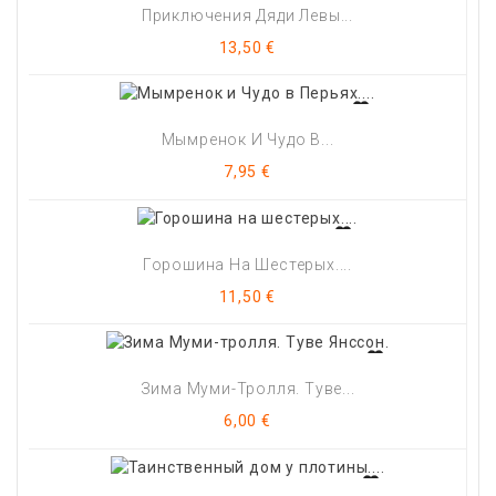
Приключения Дяди Левы...
Цена
13,50 €
Мымренок И Чудо В...
Цена
7,95 €
Горошина На Шестерых....
Цена
11,50 €
Зима Муми-Тролля. Туве...
Цена
6,00 €