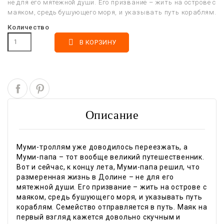
не для его мятежной души. Его призвание – жить на острове с
маяком, средь бушующего моря, и указывать путь кораблям.
Количество

В КОРЗИНУ
Описание
Муми-троллям уже доводилось переезжать, а
Муми-папа – тот вообще великий путешественник.
Вот и сейчас, к концу лета, Муми-папа решил, что
размеренная жизнь в Долине – не для его
мятежной души. Его призвание – жить на острове с
маяком, средь бушующего моря, и указывать путь
кораблям. Cемейство отправляется в путь. Маяк на
первый взгляд кажется довольно скучным и