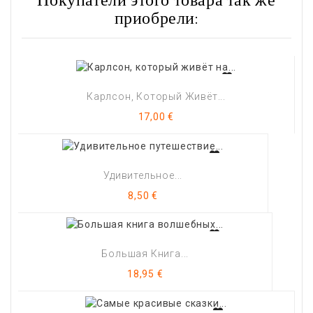
Покупатели этого товара так же
приобрели:
Карлсон, Который Живёт...
Цена
17,00 €
Удивительное...
Цена
8,50 €
Большая Книга...
Цена
18,95 €