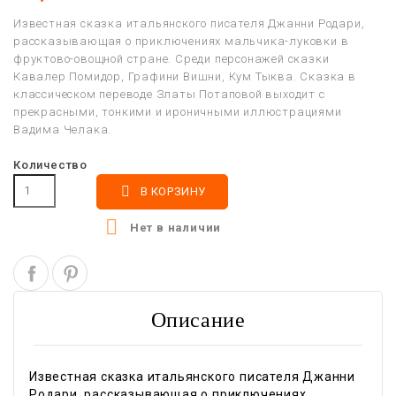
Известная сказка итальянского писателя Джанни Родари,
рассказывающая о приключениях мальчика-луковки в
фруктово-овощной стране. Среди персонажей сказки
Кавалер Помидор, Графини Вишни, Кум Тыква. Сказка в
классическом переводе Златы Потаповой выходит с
прекрасными, тонкими и ироничными иллюстрациями
Вадима Челака.
Количество

В КОРЗИНУ

Нет в наличии
Описание
Известная сказка итальянского писателя Джанни
Родари, рассказывающая о приключениях