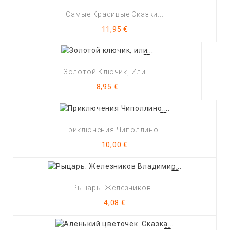
Самые Красивые Сказки...
Цена
11,95 €
Золотой Ключик, Или...
Цена
8,95 €
Приключения Чиполлино....
Цена
10,00 €
Рыцарь. Железников...
Цена
4,08 €