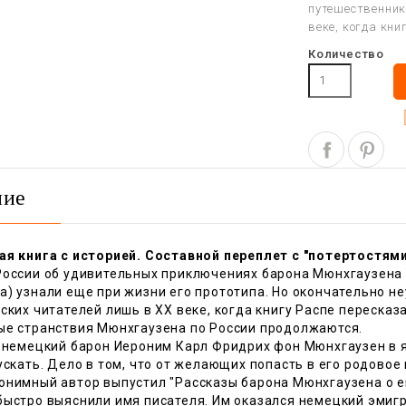
путешественник
веке, когда кни
Количество
ние
ая книга с историей. Составной переплет с "потертостями
России об удивительных приключениях барона Мюнхгаузена 
а) узнали еще при жизни его прототипа. Но окончательно н
ских читателей лишь в XX веке, когда книгу Распе пересказа
ые странствия Мюнхгаузена по России продолжаются.
у немецкий барон Иероним Карл Фридрих фон Мюнхгаузен в я
ускать. Дело в том, что от желающих попасть в его родовое 
онимный автор выпустил "Рассказы барона Мюнхгаузена о ег
быстро выяснили имя писателя. Им оказался немецкий эмигр