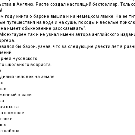
ства в Англию, Распе создал настоящий бестселлер. Только
!
 году книга о бароне вышла и на немецком языке. На ее ти
е путешествия на воде и на суше, походы и веселые приклю
ина имеет обыкновение рассказывать".
юнхгаузен так и не узнал имени автора английского издани
юргера.
евался бы барон, узнав, что за следующие двести лет в ра
чений.
орнея Чуковского.
го школьного возраста.
е
дивый человек на земле
ая
ыше
яжённый в сани
аз
ая охота
на шомполе
иголке
нья
ал кабана