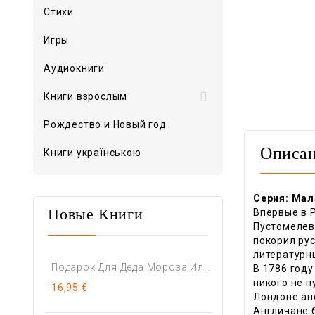
Стихи
Игры
Аудиокниги

Книги взрослым
Рождество и Новый год
Описа
Книги українською
Серия: Мал
Впервые в 
Новые Книги
Пустомелев
покорил рус
литературн
Подарок Для Деда Мороза Или...
В 1786 год
никого не п
16,95 €
Лондоне ан
Англичане 