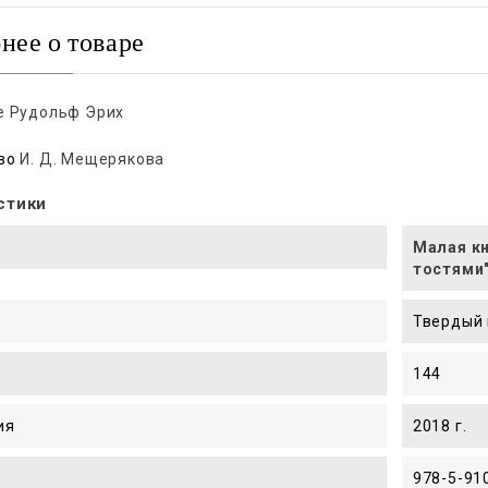
нее о товаре
е Рудольф Эрих
во
И. Д. Мещерякова
стики
Малая кн
тостями"
Твердый 
144
ия
2018 г.
978-5-91