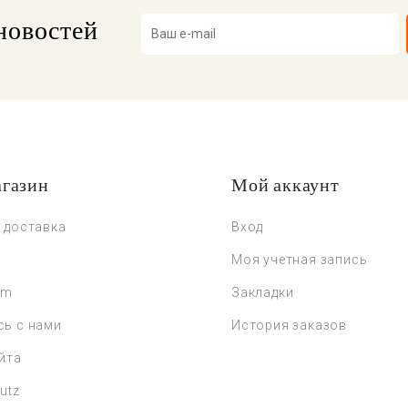
новостей
газин
Мой аккаунт
 доставка
Вход
Моя учетная запись
um
Закладки
сь с нами
История заказов
йта
utz