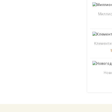
Миллио
Клементин
Ново