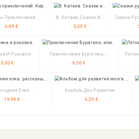
н Приключений....
В. Катаев. Сказки И...
Сказки Ру
Цена
Цена
6,49 €
5,00 €
а И Роковое...
Приключения Буратино,...
Летни
Цена
Цена
13,00 €
9,50 €
годняя Елка....
Альбом Для Развития...
Цена
Цена
19,94 €
6,50 €