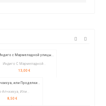
Индиго С Мармеладной...
Цена
13,00 €
А-Апчхихуа, Или...
Цена
8,50 €