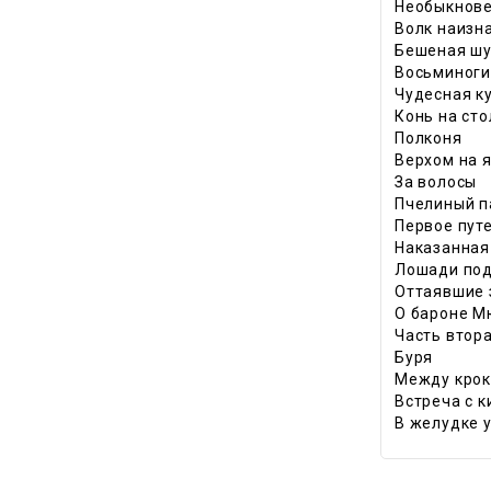
Необыкнове
Волк наизн
Бешеная ш
Восьминоги
Чудесная к
Конь на сто
Полконя
Верхом на 
За волосы
Пчелиный п
Первое пут
Наказанная
Лошади под
Оттаявшие 
О бароне Мю
Часть втор
Буря
Между крок
Встреча с 
В желудке 