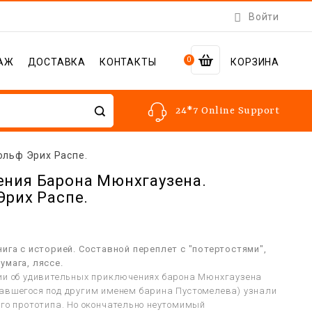

Войти
0
АЖ
ДОСТАВКА
КОНТАКТЫ
КОРЗИНА
24*7 Online Support
ольф Эрих Распе.
ния Барона Мюнхгаузена.
Эрих Распе.
нига с историей. Составной переплет с "потертостями",
умага, ляссе.
ии об удивительных приключениях барона Мюнхгаузена
авшегося под другим именем барина Пустомелева) узнали
его прототипа. Но окончательно неутомимый