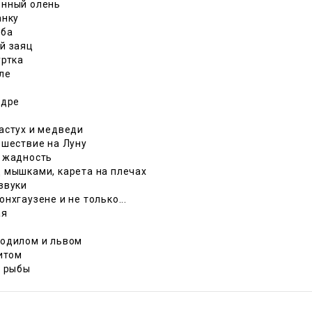
нный олень
анку
уба
й заяц
уртка
ле
ядре
астух и медведи
ешествие на Луну
 жадность
 мышками, карета на плечах
звуки
нхгаузене и не только...
ая
одилом и львом
китом
у рыбы