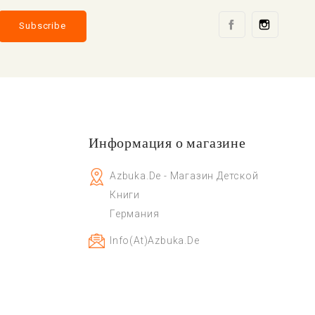
Facebook
Instag
Информация о магазине
Azbuka.de - Магазин Детской
Книги
Германия
Info(at)azbuka.de