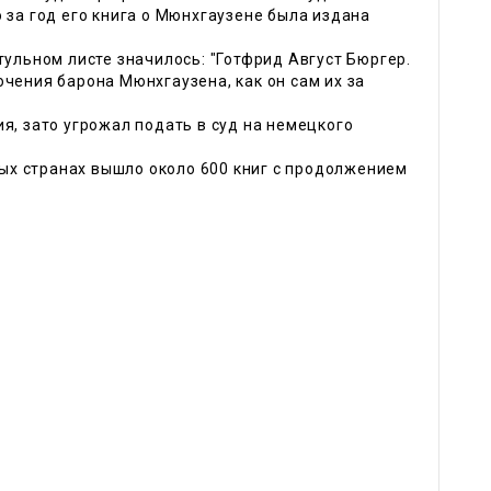
 за год его книга о Мюнхгаузене была издана
тульном листе значилось: "Готфрид Август Бюргер.
чения барона Мюнхгаузена, как он сам их за
я, зато угрожал подать в суд на немецкого
зных странах вышло около 600 книг с продолжением