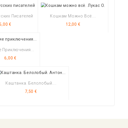
сских Писателей
Кошкам Можно Всё....
Цена
Цена
5,00 €
12,00 €
е Приключения...
Цена
6,00 €
Каштанка. Белолобый....
Цена
7,50 €