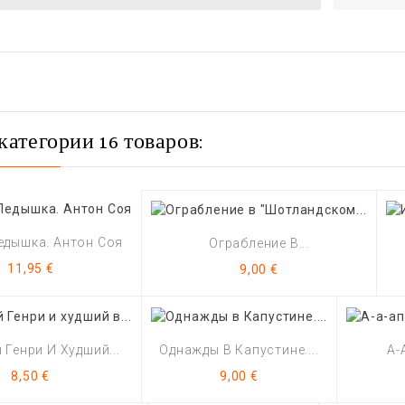
категории 16 товаров:
едышка. Антон Соя
Ограбление В...
Цена
Цена
11,95 €
9,00 €
Генри И Худший...
Однажды В Капустине....
А-
Цена
Цена
8,50 €
9,00 €