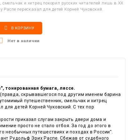
, смельчак и хитрец покорил русских читателей лишь в XX
гу Распе пересказал для детей Корней Чуковский.

В КОРЗИНУ

Нет в наличии
", тонированная бумага, ляссе.
(правда, скрывавшегося под другим именем барина
еутомимый путешественник, смельчак и хитрец
л для детей Корней Чуковский. С тех пор
рости приказал слугам закрыть двери дома и
имение просто не стало отбоя. За год до этого в
о необычных путешествиях и походах в России".
ант Рудольф Эрих Распе. Сбежав от судебного