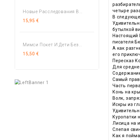
разбиратель
четыре раза
Новые Расследования В...
В следующем
15,95 €
Удивительны
бутылкой в
Настоящий М
писателя Б
Мимси Покет И Дети Без...
А как разгн
15,50 €
его приклю
Пересказ К
Для средне
Содержани
Самый прав
Часть перв
Конь на кр
Волк, запр
Искры из гл
Удивительн
Куропатки 
Лисица на 
Слепая сви
Как я пойм