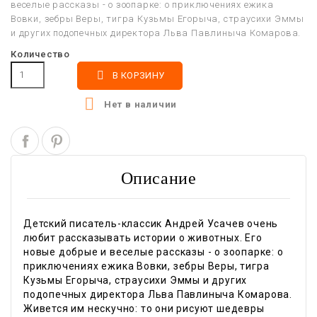
веселые рассказы - о зоопарке: о приключениях ежика
Вовки, зебры Веры, тигра Кузьмы Егорыча, страусихи Эммы
и других подопечных директора Льва Павлиныча Комарова.
Количество

В КОРЗИНУ

Нет в наличии
Описание
Детский писатель-классик Андрей Усачев очень
любит рассказывать истории о животных. Его
новые добрые и веселые рассказы - о зоопарке: о
приключениях ежика Вовки, зебры Веры, тигра
Кузьмы Егорыча, страусихи Эммы и других
подопечных директора Льва Павлиныча Комарова.
Живется им нескучно: то они рисуют шедевры