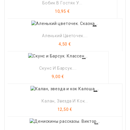
Бобик В Гостях У...
Цена
10,95 €
Аленький Цветочек....
Цена
4,50 €
Скунс И Барсук....
Цена
9,00 €
Калан, Звезда И Кок...
Цена
12,50 €