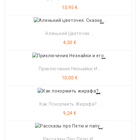
Цена
13,95 €
Аленький Цветочек....
Цена
4,50 €
Приключения Незнайки И...
Цена
10,00 €
Как Покормить Жирафа?...
Цена
9,24 €
Рассказы Про Петю И...