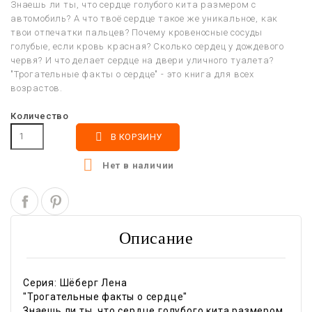
Знаешь ли ты, что сердце голубого кита размером с
автомобиль? А что твоё сердце такое же уникальное, как
твои отпечатки пальцев? Почему кровеносные сосуды
голубые, если кровь красная? Сколько сердец у дождевого
червя? И что делает сердце на двери уличного туалета?
"Трогательные факты о сердце" - это книга для всех
возрастов.
Количество

В КОРЗИНУ

Нет в наличии
Описание
Серия: Шёберг Лена
"Трогательные факты о сердце"
Знаешь ли ты, что сердце голубого кита размером