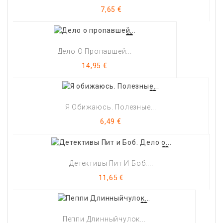
Цена
7,65 €
Дело О Пропавшей...
Цена
14,95 €
Я Обижаюсь. Полезные...
Цена
6,49 €
Детективы Пит И Боб....
Цена
11,65 €
Пеппи Длинныйчулок...