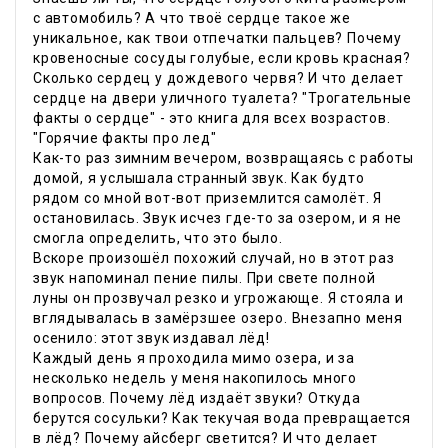
с автомобиль? А что твоё сердце такое же
уникальное, как твои отпечатки пальцев? Почему
кровеносные сосуды голубые, если кровь красная?
Сколько сердец у дождевого червя? И что делает
сердце на двери уличного туалета? "Трогательные
факты о сердце" - это книга для всех возрастов.
"Горячие факты про лед"
Как-то раз зимним вечером, возвращаясь с работы
домой, я услышала странный звук. Как будто
рядом со мной вот-вот приземлится самолёт. Я
остановилась. Звук исчез где-то за озером, и я не
смогла определить, что это было.
Вскоре произошёл похожий случай, но в этот раз
звук напоминал пение пилы. При свете полной
луны он прозвучал резко и угрожающе. Я стояла и
вглядывалась в замёрзшее озеро. Внезапно меня
осенило: этот звук издавал лёд!
Каждый день я проходила мимо озера, и за
несколько недель у меня накопилось много
вопросов. Почему лёд издаёт звуки? Откуда
берутся сосульки? Как текучая вода превращается
в лёд? Почему айсберг светится? И что делает