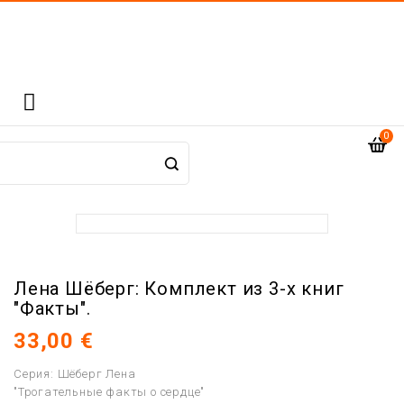

0
Лена Шёберг: Комплект из 3-х книг
"Факты".
33,00 €
Серия: Шёберг Лена
"Трогательные факты о сердце"