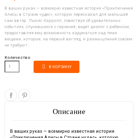
В ваших руках — всемирно известная история «Приключения
Алисы в Стране чудес», которую пересказал для малышей
сам автор. Льюис Кэрролл, повествуя об удивительных
событиях, случившихся с героиней, ведет диалог с ребенком,
предоставляя ему возможность задуматься над теми
вещами, которые, на первый взгляд, и размышлений совсем
не требуют.
Количество

В КОРЗИНУ
Описание
В ваших руках — всемирно известная история
«Приключения Алисы в Стране чудес», которую