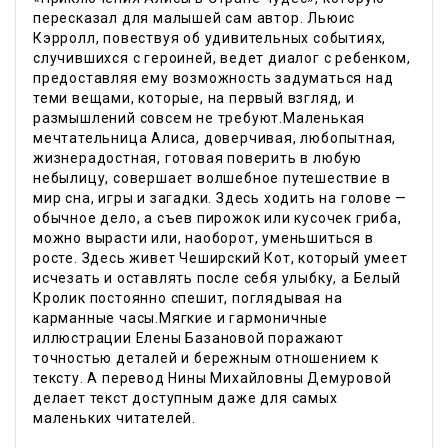
пересказал для малышей сам автор. Льюис
Кэрролл, повествуя об удивительных событиях,
случившихся с героиней, ведет диалог с ребенком,
предоставляя ему возможность задуматься над
теми вещами, которые, на первый взгляд, и
размышлений совсем не требуют.Маленькая
мечтательница Алиса, доверчивая, любопытная,
жизнерадостная, готовая поверить в любую
небылицу, совершает волшебное путешествие в
мир сна, игры и загадки. Здесь ходить на голове —
обычное дело, а съев пирожок или кусочек гриба,
можно вырасти или, наоборот, уменьшиться в
росте. Здесь живет Чеширский Кот, который умеет
исчезать и оставлять после себя улыбку, а Белый
Кролик постоянно спешит, поглядывая на
карманные часы.Мягкие и гармоничные
иллюстрации Елены Базановой поражают
точностью деталей и бережным отношением к
тексту. А перевод Нины Михайловны Демуровой
делает текст доступным даже для самых
маленьких читателей.