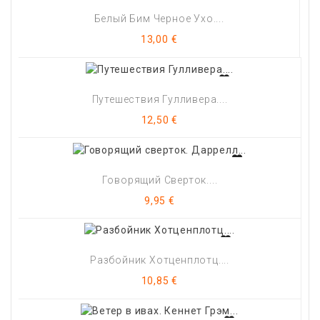
Белый Бим Черное Ухо....
Цена
13,00 €
Путешествия Гулливера....
Цена
12,50 €
Говорящий Сверток....
Цена
9,95 €
Разбойник Хотценплотц....
Цена
10,85 €