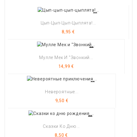
Цып-Цып-Цып-Цыплята!...
Цена
8,95 €
Мулле Мек И "Звонкий...
Цена
14,99 €
Невероятные...
Цена
9,50 €
Сказки Ко Дню...
Цена
8,50 €