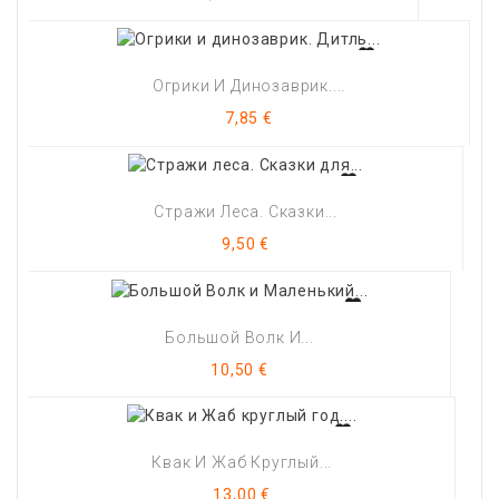
Огрики И Динозаврик....
Цена
7,85 €
Стражи Леса. Сказки...
Цена
9,50 €
Большой Волк И...
Цена
10,50 €
Квак И Жаб Круглый...
Цена
13,00 €