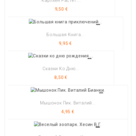
Карлхен Растет....
Цена
9,50 €
Большая Книга...
Цена
9,95 €
Сказки Ко Дню...
Цена
8,50 €
Мышонок Пик. Виталий...
Цена
4,95 €