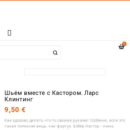

0
Шьём вместе с Кастором. Ларс
Клинтинг
9,50 €
Как здорово делать что-то своими руками! Особенно, если это
такая полезная вещь, как фартук. Бобёр Кастор - очень