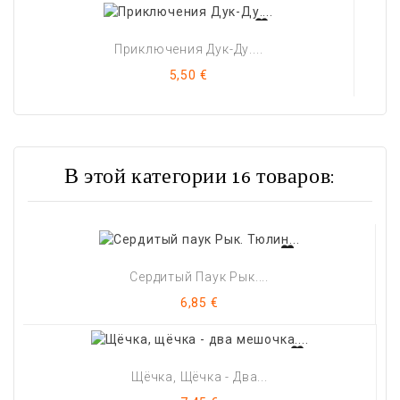
Приключения Дук-Ду....
Цена
5,50 €
В этой категории 16 товаров:
Сердитый Паук Рык....
Цена
6,85 €
Щёчка, Щёчка - Два...