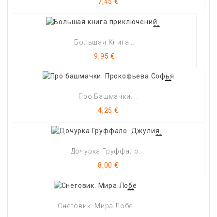
Цена
7,45 €
Большая Книга...
Цена
9,95 €
Про Башмачки....
Цена
4,25 €
Дочурка Груффало....
Цена
8,00 €
Снеговик. Мира Лобе