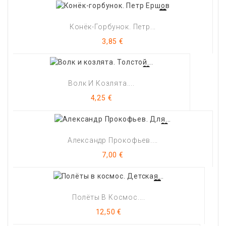
Конёк-Горбунок. Петр...
Цена
3,85 €
Волк И Козлята....
Цена
4,25 €
Александр Прокофьев....
Цена
7,00 €
Полёты В Космос....
Цена
12,50 €