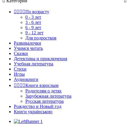

Категории





По возрасту
0 - 3 лет
3 - 6 лет
6 - 9 лет
9 - 12 лет
Для подростков
Развивалочки
Учимся читать
Сказки
Детективы и приключения
Учебная литература
Стихи
Игры
Аудиокниги




Книги взрослым
Родителям о детях
Зарубежная литература
Русская литература
Рождество и Новый год
Книги українською