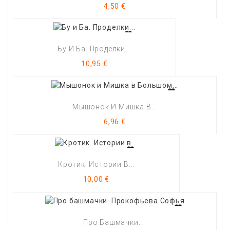
Цена
4,50 €
Бу И Ба. Проделки...
Цена
10,95 €
Мышонок И Мишка В...
Цена
6,96 €
Кротик. Истории В...
Цена
10,00 €
Про Башмачки....