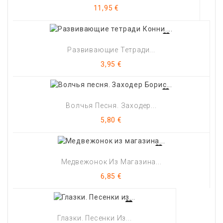
Цена
11,95 €
Развивающие Тетради...
Цена
3,95 €
Волчья Песня. Заходер...
Цена
5,80 €
Медвежонок Из Магазина...
Цена
6,85 €
Глазки. Песенки Из...