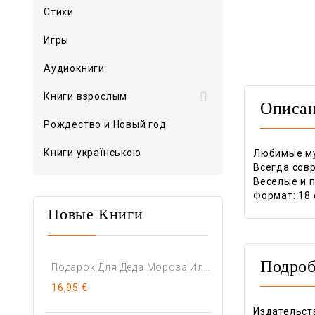
Стихи
Игры
Аудиокниги

Книги взрослым
Описа
Рождество и Новый год
Книги українською
Любимые му
Всегда сов
Веселые и 
Формат: 18 
Новые Книги
Подроб
Подарок Для Деда Мороза Или...
16,95 €
Издательст