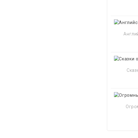
Англий
Сказк
Огром