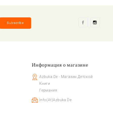
Facebook
Instag
Информация о магазине
Azbuka.de - Магазин Детской
Книги
Германия
Info(at)azbuka.de