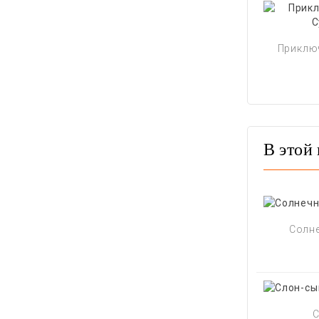
Приключ
В этой 
Солне
С