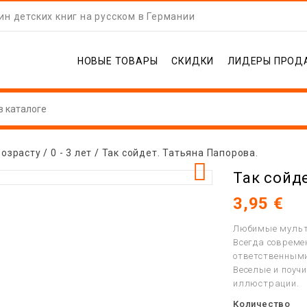
н детских книг на русском в Германии
НОВЫЕ ТОВАРЫ
СКИДКИ
ЛИДЕРЫ ПРОД
возрасту
0 - 3 лет
Так сойдет. Татьяна Папорова.

Так сойд
3,95 €
Любимые мульт
Всегда совреме
ответственным
Веселые и поуч
иллюстрации.
Количество