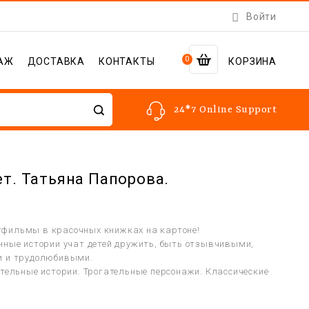

Войти
0
АЖ
ДОСТАВКА
КОНТАКТЫ
КОРЗИНА
24*7 Online Support
ет. Татьяна Папорова.
фильмы в красочных книжках на картоне!
нные истории учат детей дружить, быть отзывчивыми,
и и трудолюбивыми.
ительные истории. Трогательные персонажи. Классические