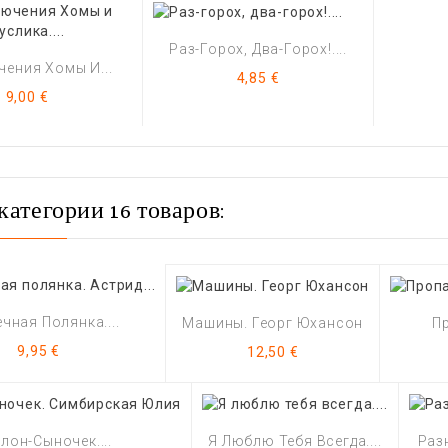
Раз-Горох, Два-Горох!....
ения Хомы И...
Цена
4,85 €
Цена
9,00 €
категории 16 товаров:
чная Полянка....
Машины. Георг Юхансон
Пр
Цена
Цена
9,95 €
12,50 €
лон-Сыночек....
Я Люблю Тебя Всегда....
Раз