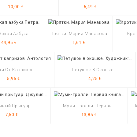
Цена
Цена
10,00 €
6,49 €
ская Азбука...
Прятки. Мария Манакова
Крот
Цена
Цена
44,95 €
1,61 €
и От Капризов....
Петушок В Окошке....
Цена
Цена
5,95 €
4,25 €
ный Прыгуар....
Муми-Тролли. Первая...
Л
Цена
Цена
7,50 €
13,85 €