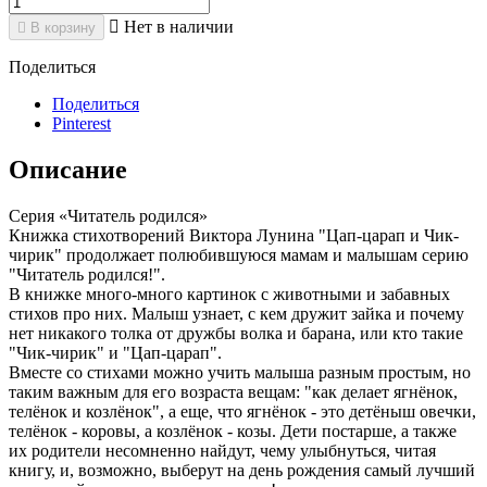

Нет в наличии

В корзину
Поделиться
Поделиться
Pinterest
Описание
Серия «Читатель родился»
Книжка стихотворений Виктора Лунина "Цап-царап и Чик-
чирик" продолжает полюбившуюся мамам и малышам серию
"Читатель родился!".
В книжке много-много картинок с животными и забавных
стихов про них. Малыш узнает, с кем дружит зайка и почему
нет никакого толка от дружбы волка и барана, или кто такие
"Чик-чирик" и "Цап-царап".
Вместе со стихами можно учить малыша разным простым, но
таким важным для его возраста вещам: "как делает ягнёнок,
телёнок и козлёнок", а еще, что ягнёнок - это детёныш овечки,
телёнок - коровы, а козлёнок - козы. Дети постарше, а также
их родители несомненно найдут, чему улыбнуться, читая
книгу, и, возможно, выберут на день рождения самый лучший