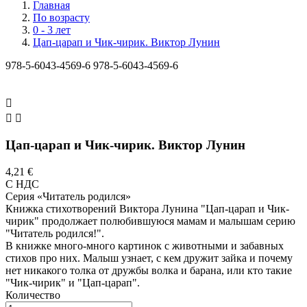
Главная
По возрасту
0 - 3 лет
Цап-царап и Чик-чирик. Виктор Лунин
978-5-6043-4569-6
978-5-6043-4569-6



Цап-царап и Чик-чирик. Виктор Лунин
4,21 €
С НДС
Серия «Читатель родился»
Книжка стихотворений Виктора Лунина "Цап-царап и Чик-
чирик" продолжает полюбившуюся мамам и малышам серию
"Читатель родился!".
В книжке много-много картинок с животными и забавных
стихов про них. Малыш узнает, с кем дружит зайка и почему
нет никакого толка от дружбы волка и барана, или кто такие
"Чик-чирик" и "Цап-царап".
Количество