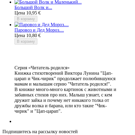
Большой Волк и...
Цена
10,95 €
В корзину
Паровоз и Дед Мороз....
Цена
10,80 €
В корзину
Серия «Читатель родился»
Книжка стихотворений Виктора Лунина "Цап-
царап и Чик-чирик" продолжает полюбившуюся
мамам и малышам серию "Читатель родился!".
В книжке много-много картинок с животными и
забавных стихов про них. Малыш узнает, с кем
дружит зайка и почему нет никакого толка от
дружбы волка и барана, или кто такие "Чик-
чирик" и "Цап-царап".
Подпишитесь на рассылку новостей