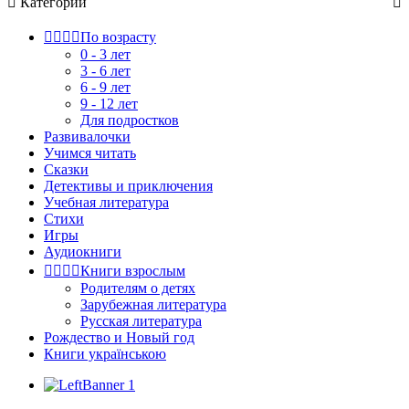

Категории





По возрасту
0 - 3 лет
3 - 6 лет
6 - 9 лет
9 - 12 лет
Для подростков
Развивалочки
Учимся читать
Сказки
Детективы и приключения
Учебная литература
Стихи
Игры
Аудиокниги




Книги взрослым
Родителям о детях
Зарубежная литература
Русская литература
Рождество и Новый год
Книги українською