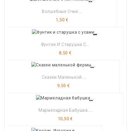
Волшебные Очки....
Цена
1,50 €
Фунтик И Старушка С...
Цена
8,50 €
Сказки Маленькой...
Цена
9,50 €
Мармеладная Бабушка....
Цена
10,50 €