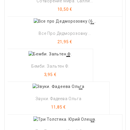
Сотворение Мира. Салли...
Цена
10,50 €
Все Про Дедморозовку...
Цена
21,95 €
Бемби. Зальтен Ф.
Цена
3,95 €
Звуки. Фадеева Ольга
Цена
11,85 €