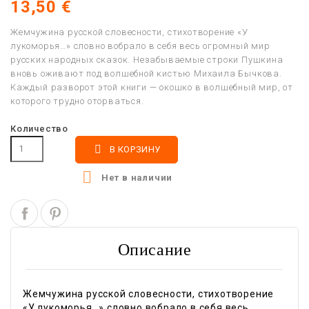
13,50 €
Жемчужина русской словесности, стихотворение «У
лукоморья…» словно вобрало в себя весь огромный мир
русских народных сказок. Незабываемые строки Пушкина
вновь оживают под волшебной кистью Михаила Бычкова.
Каждый разворот этой книги — окошко в волшебный мир, от
которого трудно оторваться.
Количество

В КОРЗИНУ

Нет в наличии
Описание
Жемчужина русской словесности, стихотворение
«У лукоморья…» словно вобрало в себя весь