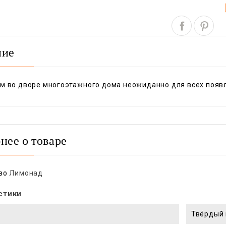
ние
м во дворе многоэтажного дома неожиданно для всех появля
нее о товаре
во
Лимонад
стики
Твёрдый 