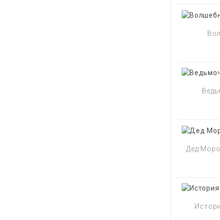
Вол
Ведь
Дед Мороз
Истори