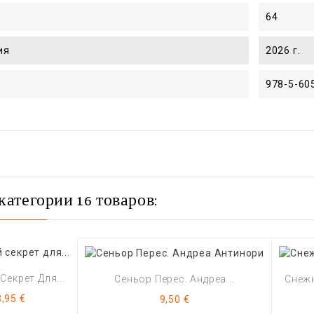
64
ия
2026 г.
978-5-60
категории 16 товаров:
екрет Для...
Сеньор Перес. Андреа...
Снежн
ена
Цена
,95 €
9,50 €