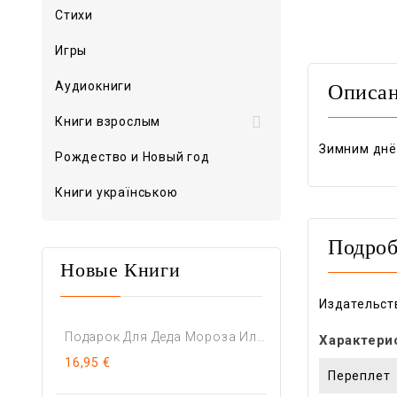
Стихи
Игры
Аудиокниги
Описа

Книги взрослым
Зимним днё
Рождество и Новый год
Книги українською
Подроб
Новые Книги
Издательст
Подарок Для Деда Мороза Или...
Характери
16,95 €
Переплет