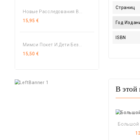
Страниц
Новые Расследования В...
15,95 €
Год Издан
ISBN
Мимси Покет И Дети Без...
15,50 €
В этой 
Большой С
Ц
13