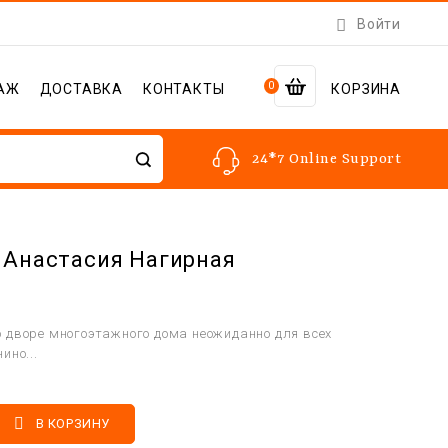

Войти
0
АЖ
ДОСТАВКА
КОНТАКТЫ
КОРЗИНА
24*7 Online Support
 Анастасия Нагирная
 дворе многоэтажного дома неожиданно для всех
ино...

В КОРЗИНУ