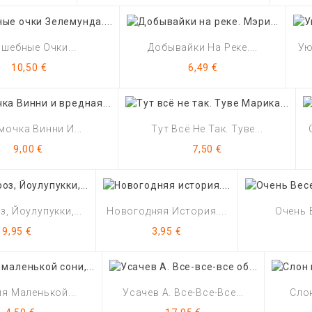
шебные Очки...
Добывайки На Реке....
Ую
Цена
Цена
10,50 €
6,49 €
мочка Винни И...
Тут Всё Не Так. Туве...
Цена
Цена
9,00 €
7,50 €
, Йоулупукки,...
Новогодняя История....
Очень 
Цена
Цена
9,95 €
3,95 €
я Маленькой...
Усачев А. Все-Все-Все...
Слон
Цена
Цена