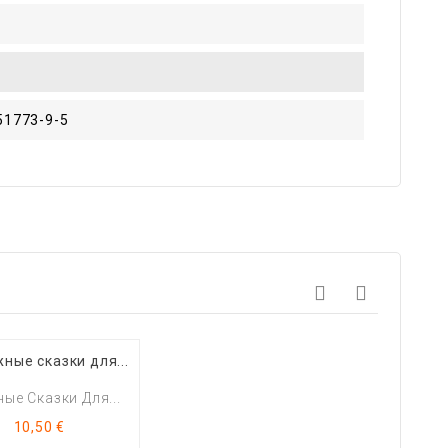
51773-9-5
ые Сказки Для...
Цена
10,50 €