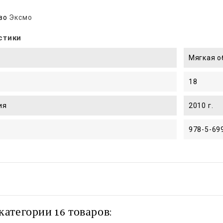
во
Эксмо
стики
Мягкая 
18
ия
2010 г.
978-5-69
категории 16 товаров: