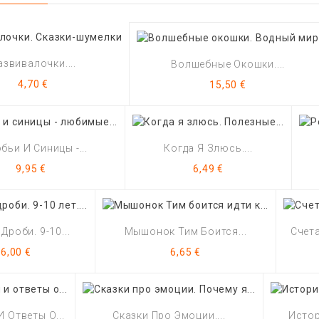
азвивалочки....
Волшебные Окошки....
Цена
Цена
4,70 €
15,50 €
бьи И Синицы -...
Когда Я Злюсь....
Цена
Цена
9,95 €
6,49 €
Дроби. 9-10...
Мышонок Тим Боится...
Счет
Цена
Цена
6,00 €
6,65 €
 Ответы О...
Сказки Про Эмоции....
Истор