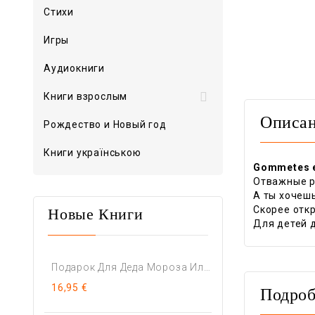
Стихи
Игры
Аудиокниги

Книги взрослым
Описа
Рождество и Новый год
Книги українською
Gommetes et
Отважные р
А ты хочеш
Скорее отк
Новые Книги
Для детей 
Подарок Для Деда Мороза Или...
16,95 €
Подроб