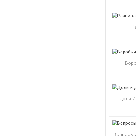
Р
Воро
Доли И 
Вопросы И