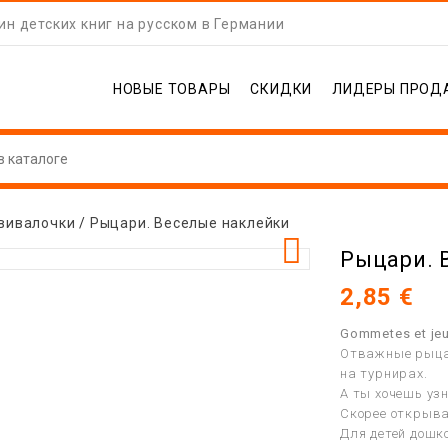
н детских книг на русском в Германии
НОВЫЕ ТОВАРЫ
СКИДКИ
ЛИДЕРЫ ПРОД
вивалочки
Рыцари. Веселые наклейки

Рыцари. 
2,85 €
Gommetes et jeu
Отважные рыца
на турнирах.
А ты хочешь уз
Скорее открыва
Для детей дошк