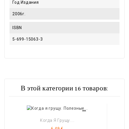
Год Издания
2006г.
ISBN
5-699-15063-3
В этой категории 16 товаров:
Когда Я Грущу....
Цена
6,49 €