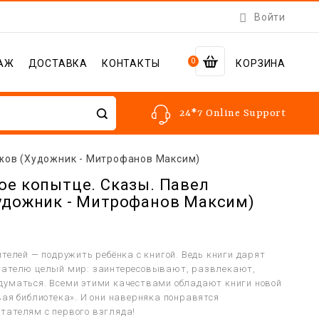

Войти
0
АЖ
ДОСТАВКА
КОНТАКТЫ
КОРЗИНА
24*7 Online Support
ажов (Художник - Митрофанов Максим)
ое копытце. Сказы. Павел
удожник - Митрофанов Максим)
телей — подружить ребёнка с книгой. Ведь книги дарят
тателю целый мир: заинтересовывают, развлекают,
уматься. Всеми этими качествами обладают книги новой
вая библиотека». И они наверняка понравятся
ателям с первого взгляда!