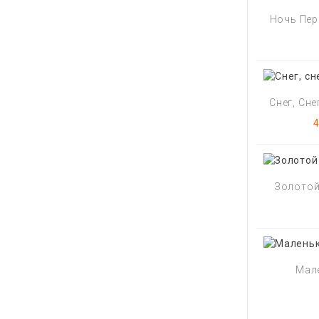
Ночь Пер
Снег, Снег
Ц
4
Золотой 
Мале