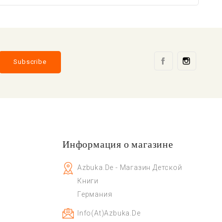
Facebook
Instag
Информация о магазине
Azbuka.de - Магазин Детской
Книги
Германия
Info(at)azbuka.de