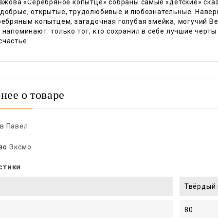
Бажова «Серебряное копытце» собраны самые «детские» сказ
 добрые, открытые, трудолюбивые и любознательные. Навер
ребряным копытцем, загадочная голубая змейка, могучий Ве
 напоминают: только тот, кто сохранил в себе лучшие черты
счастье.
нее о товаре
в Павел
во
Эксмо
стики
Твёрдый 
80