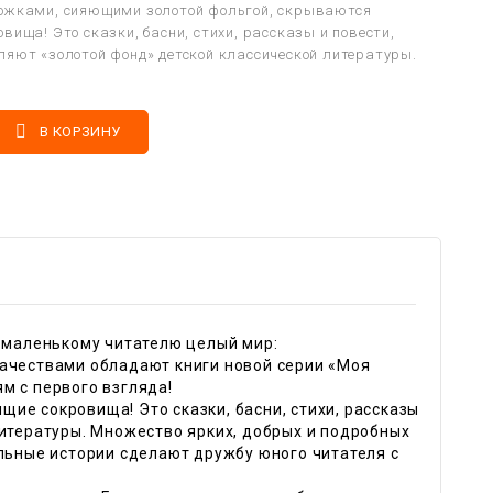
ожками, сияющими золотой фольгой, скрываются
вища! Это сказки, басни, стихи, рассказы и повести,
ляют «золотой фонд» детской классической литературы.

В КОРЗИНУ
т маленькому читателю целый мир:
качествами обладают книги новой серии «Моя
м с первого взгляда!
ие сокровища! Это сказки, басни, стихи, рассказы
литературы. Множество ярких, добрых и подробных
ельные истории сделают дружбу юного читателя с