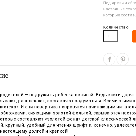
Под яркими обл
настоящие сокро
которые состав
Количество
ние
 родителей — подружить ребёнка с книгой. Ведь книги даря
вывают, развлекают, заставляют задуматься. Всеми этими 
лиотека». И они наверняка понравятся начинающим читателя
 обложками, сияющими золотой фольгой, скрываются настоящ
 которые составляют «золотой фонд» детской классической 
й, крупный, удобный для чтения шрифт и, конечно, увлекат
-настоящему долгой и крепкой!