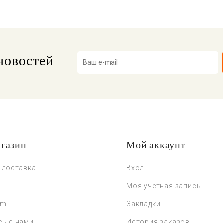
новостей
газин
Мой аккаунт
 доставка
Вход
Моя учетная запись
um
Закладки
сь с нами
История заказов