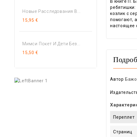
В книге П. 
ребятишки:
Новые Расследования В...
козлик с се
помогают, а
15,95 €
настоящее 
Мимси Покет И Дети Без...
15,50 €
Подроб
Автор
Бажо
Издательст
Характери
Переплет
Страниц