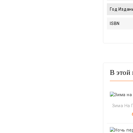
Год Издан
ISBN
В этой 
Зима На П