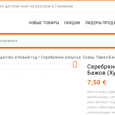
н детских книг на русском в Германии
НОВЫЕ ТОВАРЫ
СКИДКИ
ЛИДЕРЫ ПРОД
дество и Новый год
Серебряное копытце. Сказы. Павел Б

Серебрян
Бажов (Х
7,50 €
Мечта всех роди
маленькому чи
заставляют зад
серии «Моя пер
начинающим чит