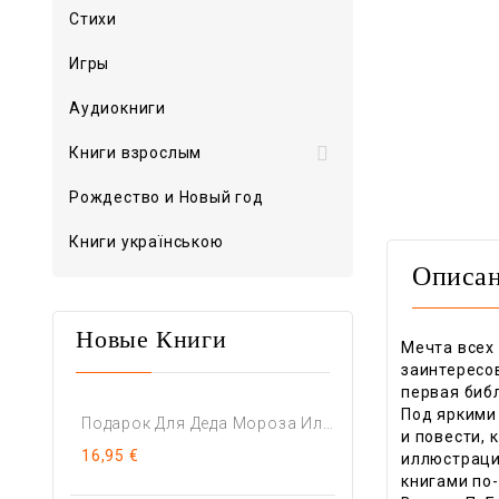
Стихи
Игры
Аудиокниги

Книги взрослым
Рождество и Новый год
Книги українською
Описа
Новые Книги
Мечта всех
заинтересо
первая биб
Под яркими
Подарок Для Деда Мороза Или...
и повести,
16,95 €
иллюстраци
книгами по