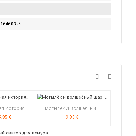
-164603-5
я История....
Мотылёк И Волшебный...
Цена
Цена
5,95 €
9,95 €