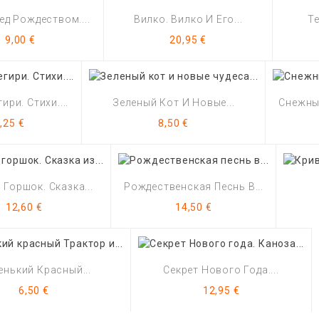
ед Рождеством....
Вилко. Вилко И Его...
Те
Цена
Цена
9,00 €
20,95 €
ири. Стихи....
Зеленый Кот И Новые...
Снежные
ена
Цена
,25 €
8,50 €
Горшок. Сказка...
Рождественская Песнь В...
Цена
Цена
12,60 €
14,50 €
нький Красный...
Секрет Нового Года....
Цена
Цена
6,50 €
12,95 €