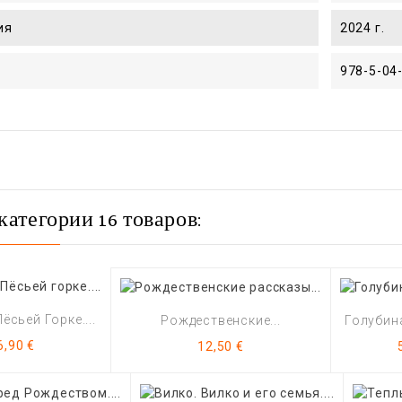
ия
2024 г.
978-5-04
категории 16 товаров:
ёсьей Горке....
Рождественские...
Голубина
Цена
Цена
6,90 €
12,50 €