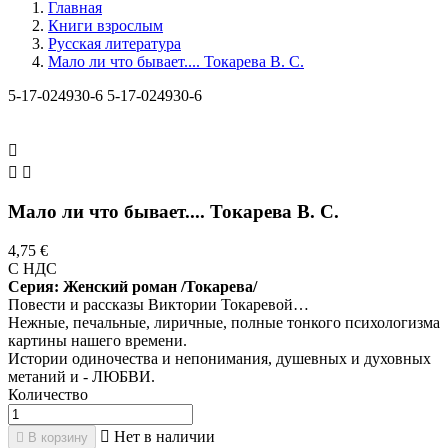
Главная
Книги взрослым
Русская литература
Мало ли что бывает.... Токарева В. С.
5-17-024930-6
5-17-024930-6



Мало ли что бывает.... Токарева В. С.
4,75 €
С НДС
Серия: Женский роман /Токарева/
Повести и рассказы Виктории Токаревой…
Нежные, печальные, лиричные, полные тонкого психологизма
картины нашего времени.
Истории одиночества и непонимания, душевных и духовных
метаний и - ЛЮБВИ.
Количество

Нет в наличии

В корзину