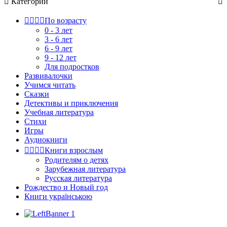

Категории





По возрасту
0 - 3 лет
3 - 6 лет
6 - 9 лет
9 - 12 лет
Для подростков
Развивалочки
Учимся читать
Сказки
Детективы и приключения
Учебная литература
Стихи
Игры
Аудиокниги




Книги взрослым
Родителям о детях
Зарубежная литература
Русская литература
Рождество и Новый год
Книги українською