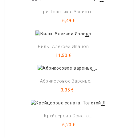
Три Толстяка. Зависть....
Цена
6,49 €
Вилы. Алексей Иванов
Цена
11,50 €
Абрикосовое Варенье....
Цена
3,35 €
Крейцерова Соната....
Цена
6,20 €