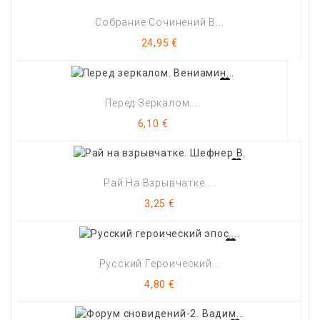
Собрание Сочинений В...
Цена
24,95 €
Перед Зеркалом....
Цена
6,10 €
Рай На Взрывчатке....
Цена
3,25 €
Русский Героический...
Цена
4,80 €