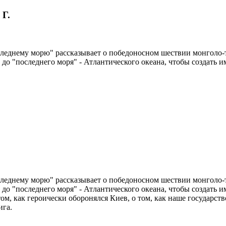
 Г.
следнему морю" рассказывает о победоносном шествии монголо-
и до "последнего моря" - Атлантического океана, чтобы создать и
следнему морю" рассказывает о победоносном шествии монголо-
 до "последнего моря" - Атлантического океана, чтобы создать и
ом, как героически оборонялся Киев, о том, как наше государст
ига.