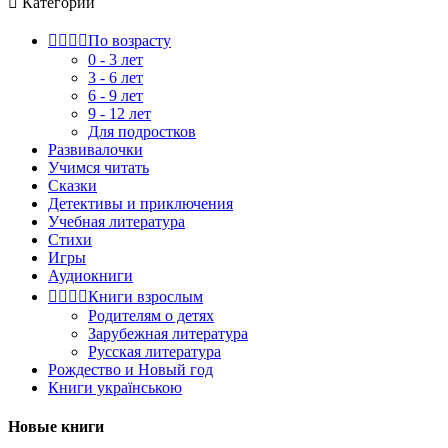

Категории




По возрасту
0 - 3 лет
3 - 6 лет
6 - 9 лет
9 - 12 лет
Для подростков
Развивалочки
Учимся читать
Сказки
Детективы и приключения
Учебная литература
Стихи
Игры
Аудиокниги




Книги взрослым
Родителям о детях
Зарубежная литература
Русская литература
Рождество и Новый год
Книги українською
Новые книги