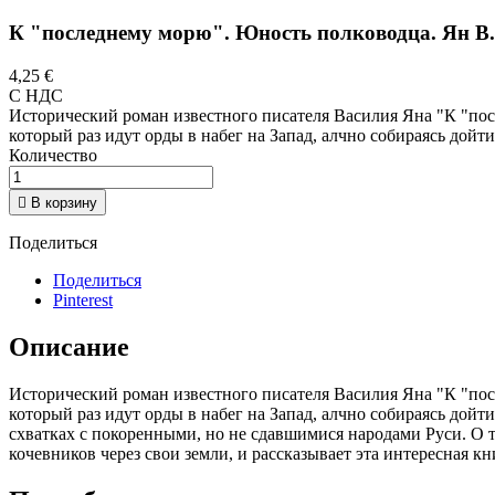
К "последнему морю". Юность полководца. Ян В.
4,25 €
С НДС
Исторический роман известного писателя Василия Яна "К "по
который раз идут орды в набег на Запад, алчно собираясь дойт
Количество

В корзину
Поделиться
Поделиться
Pinterest
Описание
Исторический роман известного писателя Василия Яна "К "по
который раз идут орды в набег на Запад, алчно собираясь дойти
схватках с покоренными, но не сдавшимися народами Руси. О т
кочевников через свои земли, и рассказывает эта интересная кн