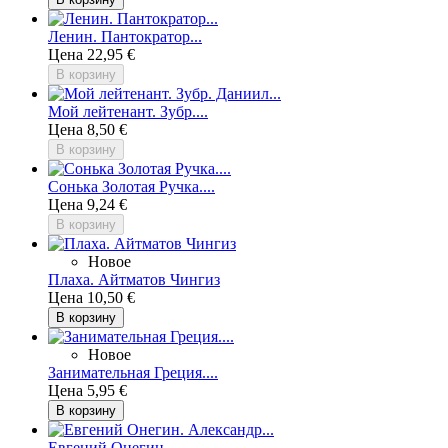
Ленин. Пантократор...
Цена
22,95 €
В корзину
Мой лейтенант. Зубр....
Цена
8,50 €
В корзину
Сонька Золотая Ручка....
Цена
9,24 €
В корзину
Новое
Плаха. Айтматов Чингиз
Цена
10,50 €
В корзину
Новое
Занимательная Греция....
Цена
5,95 €
В корзину
Евгений Онегин....