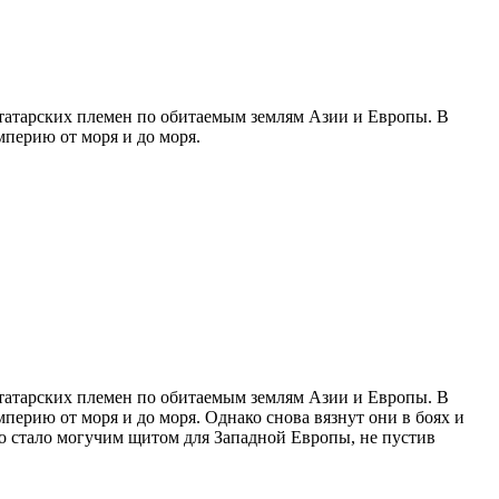
татарских племен по обитаемым землям Азии и Европы. В
мперию от моря и до моря.
татарских племен по обитаемым землям Азии и Европы. В
мперию от моря и до моря. Однако снова вязнут они в боях и
во стало могучим щитом для Западной Европы, не пустив