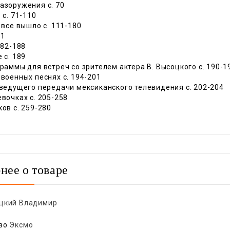
азоружения c. 70
 c. 71-110
к все вышло c. 111-180
81
182-188
 c. 189
граммы для встреч со зрителем актера В. Высоцкого c. 190-1
 военных песнях c. 194-201
 ведущего передачи мексиканского телевидения c. 202-204
евочках c. 205-258
ков c. 259-280
нее о товаре
цкий Владимир
во
Эксмо