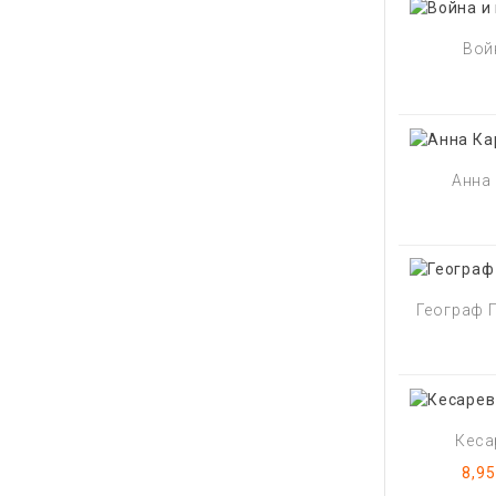
Войн
Анна 
Географ Г
Кеса
Цен
8,95