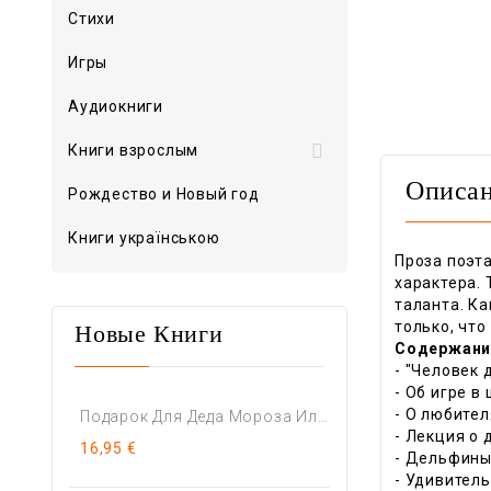
Стихи
Игры
Аудиокниги

Книги взрослым
Описа
Рождество и Новый год
Книги українською
Проза поэта
характера. 
таланта. Ка
только, что
Новые Книги
Содержани
- "Человек д
- Об игре в
- О любител
Подарок Для Деда Мороза Или...
- Лекция о 
16,95 €
- Дельфины 
- Удивител