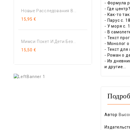
- Формула р
- Где центр?
Новые Расследования В...
- Как-то та
15,95 €
- Парус c. 1
- У моря c. 
- В самолете
- Текст про
Мимси Покет И Дети Без...
- Монолог о
- Текст для
15,50 €
- Роман о д
- Из дневни
и другие...
Подроб
Автор
Высо
Издательст