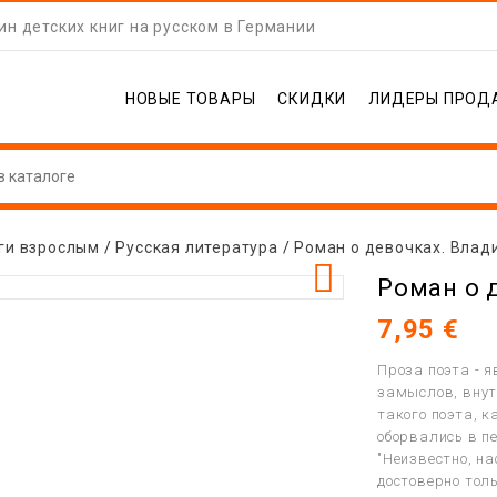
н детских книг на русском в Германии
НОВЫЕ ТОВАРЫ
СКИДКИ
ЛИДЕРЫ ПРОД
ги взрослым
Русская литература
Роман о девочках. Влад

Роман о 
7,95 €
Проза поэта - 
замыслов, внут
такого поэта, 
оборвались в п
"Неизвестно, на
достоверно толь