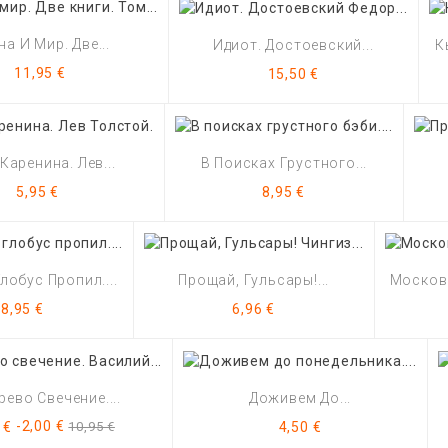
а И Мир. Две...
Идиот. Достоевский...
К
Цена
Цена
11,95 €
15,50 €
Каренина. Лев...
В Поисках Грустного...
Цена
Цена
5,95 €
8,95 €
лобус Пропил....
Прощай, Гульсары!...
Московс
Цена
Цена
8,95 €
6,96 €
рево Свечение....
Доживем До...
а
Базовая
Цена
-2,00 €
 €
10,95 €
4,50 €
цена