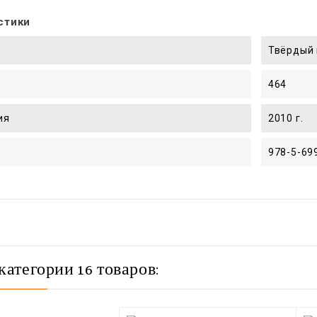
стики
Твёрдый 
464
ия
2010 г.
978-5-69
категории 16 товаров: