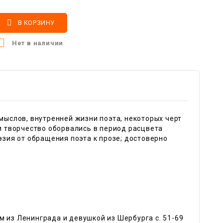

В КОРЗИНУ

Нет в наличии
амыслов, внутренней жизни поэта, некоторых черт
 и творчество оборвались в период расцвета
эзия от обращения поэта к прозе; достоверно
м из Ленинграда и девушкой из Шербурга c. 51-69