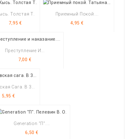
ысь. Толстая Т.
Приемный Покой....
Цена
Цена
7,95 €
4,95 €
Преступление И...
Цена
7,00 €
кая Сага. В 3...
Цена
5,95 €
Generation "П"....
Цена
6,50 €