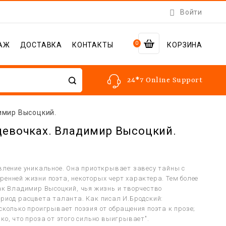

Войти
0
АЖ
ДОСТАВКА
КОНТАКТЫ
КОРЗИНА
24*7 Online Support
имир Высоцкий.
девочках. Владимир Высоцкий.
явление уникальное. Она приоткрывает завесу тайны с
ренней жизни поэта, некоторых черт характера. Тем более
как Владимир Высоцкий, чья жизнь и творчество
ериод расцвета таланта. Как писал И.Бродский:
сколько проигрывает поэзия от обращения поэта к прозе;
ко, что проза от этого сильно выигрывает".