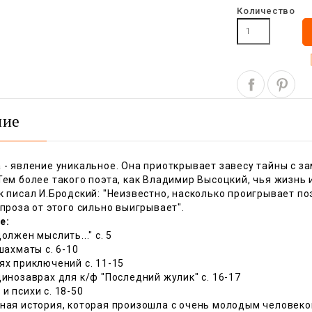
Количество
ние
 - явление уникальное. Она приоткрывает завесу тайны с з
Тем более такого поэта, как Владимир Высоцкий, чья жизнь
к писал И.Бродский: "Неизвестно, насколько проигрывает по
 проза от этого сильно выигрывает".
е:
олжен мыслить..." c. 5
 шахматы c. 6-10
ях приключений c. 11-15
динозаврах для к/ф "Последний жулик" c. 16-17
и психи c. 18-50
ьная история, которая произошла с очень молодым человеко