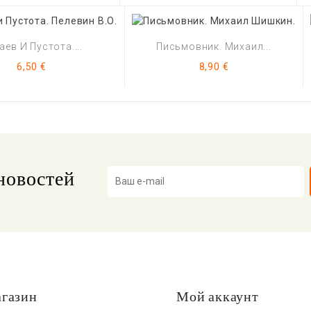
аев И Пустота....
Письмовник. Михаил...
Цена
Цена
6,50 €
8,90 €
новостей
газин
Мой аккаунт