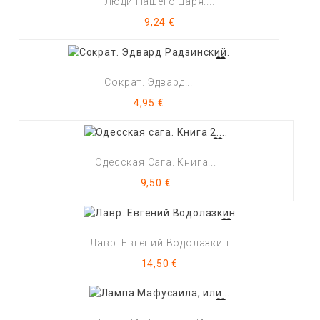
Люди Нашего Царя....
Цена
9,24 €
Сократ. Эдвард...
Цена
4,95 €
Одесская Сага. Книга...
Цена
9,50 €
Лавр. Евгений Водолазкин
Цена
14,50 €