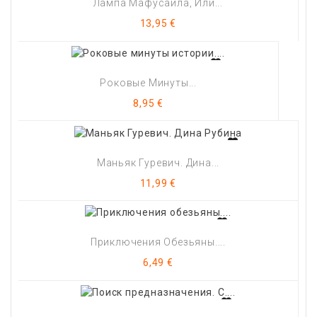
Лампа Мафусаила, Или...
Цена
13,95 €
Роковые Минуты...
Цена
8,95 €
Маньяк Гуревич. Дина...
Цена
11,99 €
Приключения Обезьяны....
Цена
6,49 €