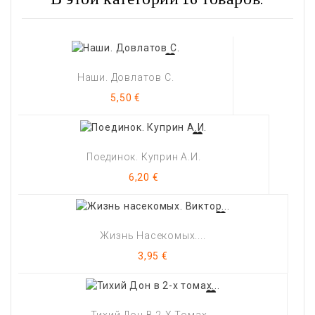
В этой категории 16 товаров:
Наши. Довлатов С.
Цена
5,50 €
Поединок. Куприн А.И.
Цена
6,20 €
Жизнь Насекомых....
Цена
3,95 €
Тихий Дон В 2-Х Томах...