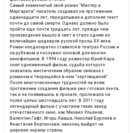
Самый знаменитый свой роман "Мастер и
Маргарита" писатель создавал на протяжении
одиннадцати лет, переделывая и дополняя текст
почти до самой смерти. Однако должно было
пройти еще почти тридцать лет, прежде чем
произведение вышло в свет и стало одним из
величайших шедевров русской прозы XX века.
Роман неоднократно ставился в театрах России и
за рубежом и послужил основой для многих
кинофильмов. В 1994 году режиссер Юрий Кара
снял одноименный фильм, судьба которого
оказалась мистическим образом связана с
романом и творящейся в нем "чертовщиной".
После многочисленных трудностей на всем
протяжении создания фильма уже готовая лента,
так и не появившись в прокате, пролежала на
полке целых шестнадцать лет. В 2011 году
легендарный фильм с участием таких звезд
отечественного кино, как Михаил Ульянов,
Валентин Гафт, Игорь Кваша, Николай Бурляев и
Анастасия Вертинская, наконец выйдет на
широкие экраны страны.