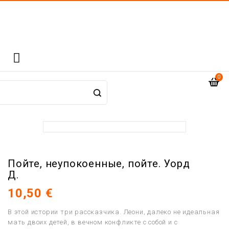

0
Пойте, неупокоенные, пойте. Уорд
Д.
10,50 €
В этой истории три рассказчика. Леони, далеко не идеальная
мать двоих детей, в вечном конфликте с собой и с