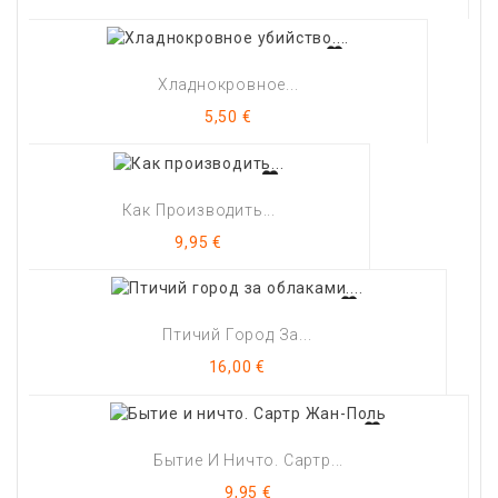
Хладнокровное...
Цена
5,50 €
Как Производить...
Цена
9,95 €
Птичий Город За...
Цена
16,00 €
Бытие И Ничто. Сартр...
Цена
9,95 €