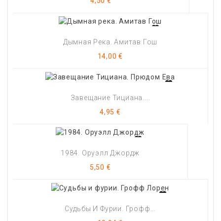
4,50 €
Дымная Река. Амитав Гош
Цена
14,00 €
Завещание Тициана....
Цена
4,95 €
1984. Оруэлл Джордж
Цена
5,50 €
Судьбы И Фурии. Грофф...