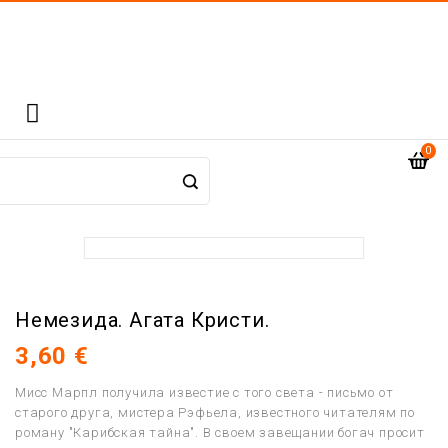

0
Немезида. Агата Кристи.
3,60 €
Мисс Марпл получила известие с того света - письмо от
старого друга, мистера Рэфьела, известного читателям по
роману "Карибская тайна". В своем завещании богач просит