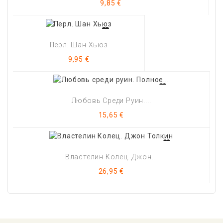
Цена
9,85 €
Перл. Шан Хьюз
Цена
9,95 €
Любовь Среди Руин....
Цена
15,65 €
Властелин Колец. Джон...
Цена
26,95 €