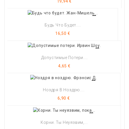
Цена
19,94 €
Будь Что Будет....
Цена
16,50 €
Допустимые Потери....
Цена
4,65 €
Ноздря В Ноздрю....
Цена
6,90 €
Корни. Ты Неуязвим,...