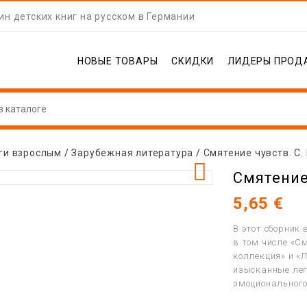
н детских книг на русском в Германии
НОВЫЕ ТОВАРЫ
СКИДКИ
ЛИДЕРЫ ПРОД
ги взрослым
Зарубежная литература
Смятение чувств. С.

Смятение
5,65 €
В этот сборник
в том числе «С
коллекция» и «Л
изысканные лег
эмоционального