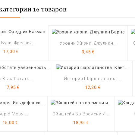
категории 16 товаров:
Бури. Фредрик...
Уровни Жизни. Джулиан...
Цена
Цена
17,00 €
3,45 €
к Выработать...
История Шарлатанства....
Цена
Цена
7,95 €
12,20 €
ор У Моря....
Эйнштейн Во Времени И...
Цена
Цена
15,00 €
18,95 €