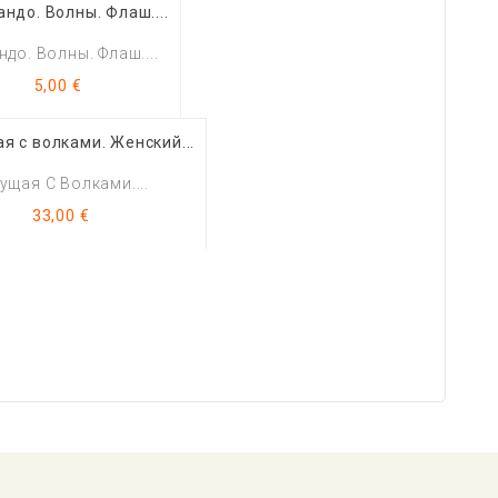
до. Волны. Флаш....
Цена
5,00 €
ущая С Волками....
Цена
33,00 €