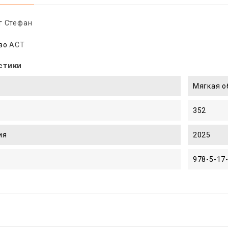
г Стефан
во
АСТ
стики
Мягкая 
352
ия
2025
978-5-17