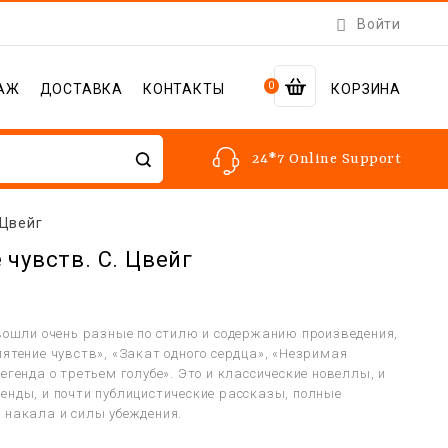

Войти
0
АЖ
ДОСТАВКА
КОНТАКТЫ
КОРЗИНА
24*7 Online Support
 Цвейг
 чувств. С. Цвейг
 вошли очень разные по стилю и содержанию произведения,
мятение чувств», «Закат одного сердца», «Незримая
егенда о третьем голубе». Это и классические новеллы, и
енды, и почти публицистические рассказы, полные
 накала и силы убеждения.