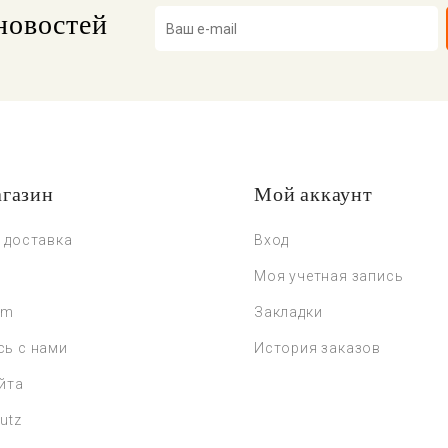
новостей
газин
Мой аккаунт
 доставка
Вход
Моя учетная запись
um
Закладки
сь с нами
История заказов
йта
utz