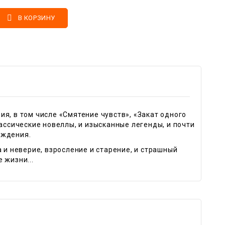

В КОРЗИНУ
я, в том числе «Смятение чувств», «Закат одного
лассические новеллы, и изысканные легенды, и почти
еждения.
 и неверие, взросление и старение, и страшный
 жизни...