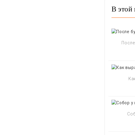
В этой 
После 
Ка
Соб