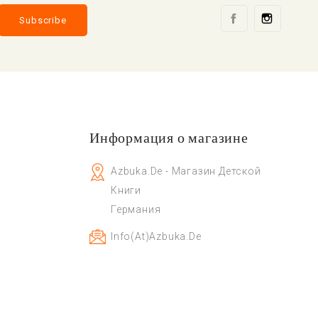
Facebook
Instag
Информация о магазине
Azbuka.de - Магазин Детской
Книги
Германия
Info(at)azbuka.de