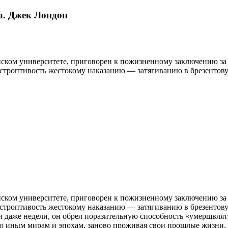
а. Джек Лондон
ком университете, приговорен к пожизненному заключению за 
ю строптивость жестокому наказанию — затягиванию в брезенто
ком университете, приговорен к пожизненному заключению за 
ю строптивость жестокому наказанию — затягиванию в брезенто
и даже недели, он обрел поразительную способность «умерщвлят
по иным мирам и эпохам, заново проживая свои прошлые жизни, 