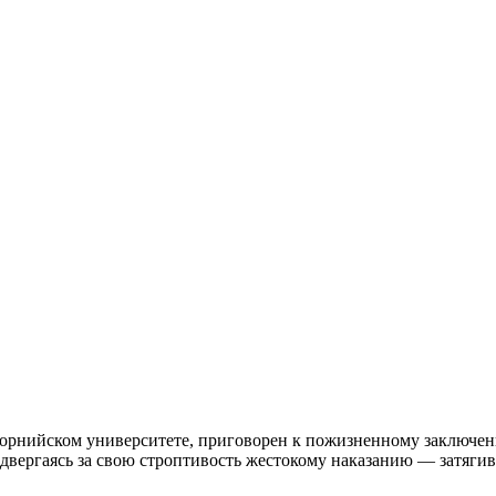
орнийском университете, приговорен к пожизненному заключени
одвергаясь за свою строптивость жестокому наказанию — затяг