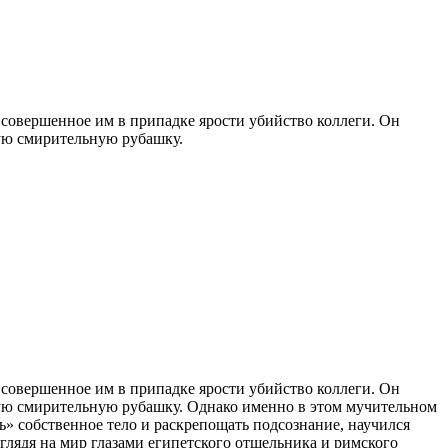
совершенное им в припадке ярости убийство коллеги. Он
вую смирительную рубашку.
совершенное им в припадке ярости убийство коллеги. Он
вую смирительную рубашку. Однако именно в этом мучительном
ь» собственное тело и раскрепощать подсознание, научился
глядя на мир глазами египетского отшельника и римского