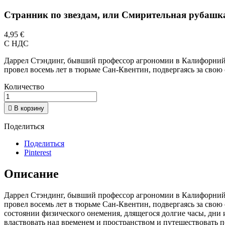
Странник по звездам, или Смирительная рубашк
4,95 €
С НДС
Даррел Стэндинг, бывший профессор агрономии в Калифорнийс
провел восемь лет в тюрьме Сан-Квентин, подвергаясь за сво
Количество

В корзину
Поделиться
Поделиться
Pinterest
Описание
Даррел Стэндинг, бывший профессор агрономии в Калифорнийс
провел восемь лет в тюрьме Сан-Квентин, подвергаясь за сво
состоянии физического онемения, длящегося долгие часы, дни 
властвовать над временем и пространством и путешествовать 