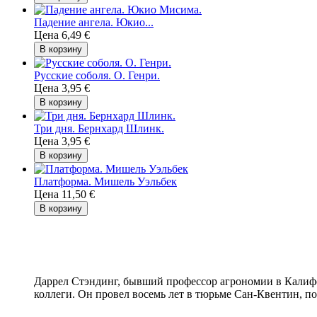
Падение ангела. Юкио...
Цена
6,49 €
В корзину
Русские соболя. О. Генри.
Цена
3,95 €
В корзину
Три дня. Бернхард Шлинк.
Цена
3,95 €
В корзину
Платформа. Мишель Уэльбек
Цена
11,50 €
В корзину
Даррел Стэндинг, бывший профессор агрономии в Калиф
коллеги. Он провел восемь лет в тюрьме Сан-Квентин, п