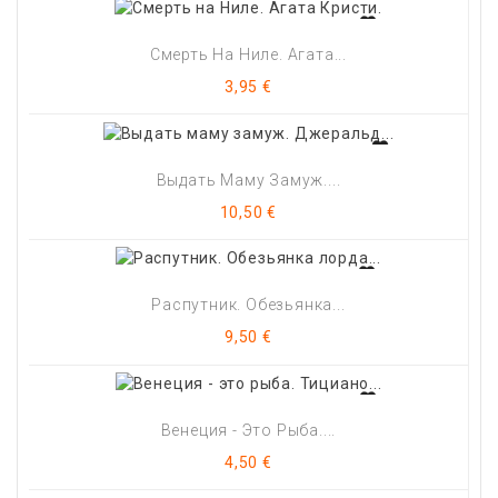
Смерть На Ниле. Агата...
Цена
3,95 €
Выдать Маму Замуж....
Цена
10,50 €
Распутник. Обезьянка...
Цена
9,50 €
Венеция - Это Рыба....
Цена
4,50 €