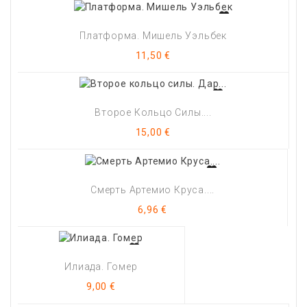
Платформа. Мишель Уэльбек
Цена
11,50 €
Второе Кольцо Силы....
Цена
15,00 €
Смерть Артемио Круса....
Цена
6,96 €
Илиада. Гомер
Цена
9,00 €