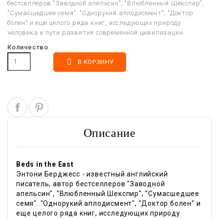
бестселлеров "Заводной апельсин", "Влюбленный Шекспир",
"Сумасшедшее семя". "Однорукий аплодисмент", "Доктор
болен" и еще целого ряда книг, исследующих природу
человека и пути развития современной цивилизации.
Количество

В КОРЗИНУ
Описание
Beds in the East
Энтони Берджесс - известный английский
писатель, автор бестселлеров "Заводной
апельсин", "Влюбленный Шекспир", "Сумасшедшее
семя". "Однорукий аплодисмент", "Доктор болен" и
еще целого ряда книг, исследующих природу