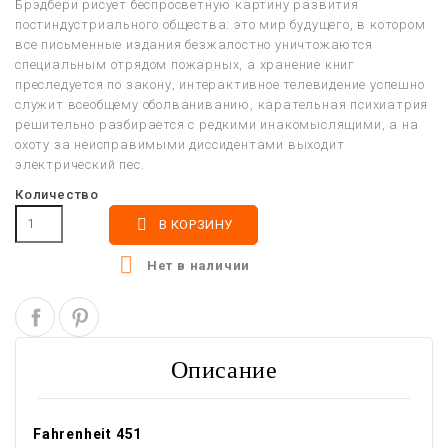
Брэдбери рисует беспросветную картину развития
постиндустриального общества: это мир будущего, в котором
все письменные издания безжалостно уничтожаются
специальным отрядом пожарных, а хранение книг
преследуется по закону, интерактивное телевидение успешно
служит всеобщему оболваниванию, карательная психиатрия
решительно разбирается с редкими инакомыслящими, а на
охоту за неисправимыми диссидентами выходит
электрический пес.
Количество

В КОРЗИНУ

Нет в наличии
Описание
Fahrenheit 451