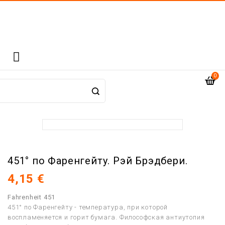

0
451° по Фаренгейту. Рэй Брэдбери.
4,15 €
Fahrenheit 451
451° по Фаренгейту - температура, при которой
воспламеняется и горит бумага. Философская антиутопия