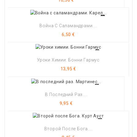
10,50 €
Война С Саламандрами....
Цена
6,50 €
Уроки Химии. Бонни Гармус
Цена
13,95 €
В Последний Раз....
Цена
9,95 €
Второй После Бога....