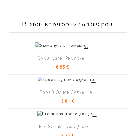
В этой категории 16 товаров:
Эммануэль. Римские...
Цена
6,85 €
Трое В Одной Лодке, Не...
Цена
6,81 €
Его Запах После Дождя....
Цена
9,95 €