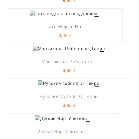
Цена
8,45 €
Пять Недель На...
Цена
4,95 €
Мантикора. Робертсон...
Цена
4,50 €
Русские Соболя. О. Генри.
Цена
3,95 €
Джейн Эйр. Учитель....