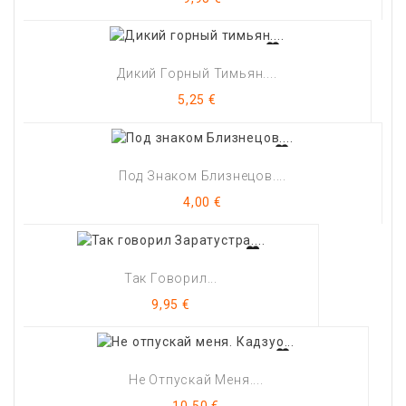
Дикий Горный Тимьян....
Цена
5,25 €
Под Знаком Близнецов....
Цена
4,00 €
Так Говорил...
Цена
9,95 €
Не Отпускай Меня....
Цена