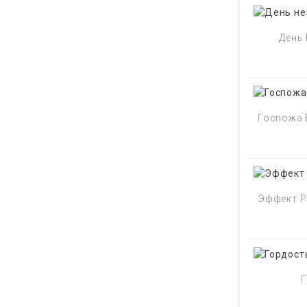
День 
Госпожа 
Эффект Р
Г