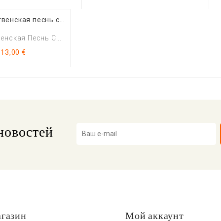
нская Песнь С...
Цена
13,00 €
новостей
газин
Мой аккаунт