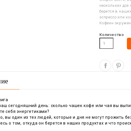
нескольких доз 
берется в наших
эспрессо или к
Кофеин окруже
Количество
ние
нига
ваш сегодняшний день: сколько чашек кофе или чая вы выпи
те себя энергетиками?
о, вы один из тех людей, которые и дня не могут прожить бе
сь о том, откуда он берется в наших продуктах и что прои