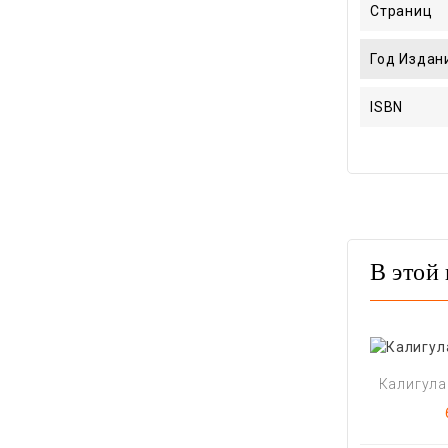
Страниц
Год Издан
ISBN
В этой 
Калигула