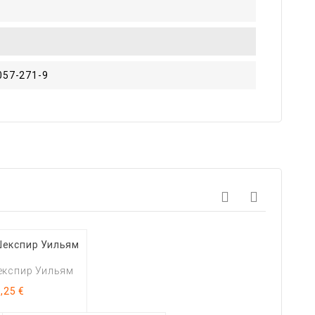
057-271-9
експир Уильям
Цена
,25 €