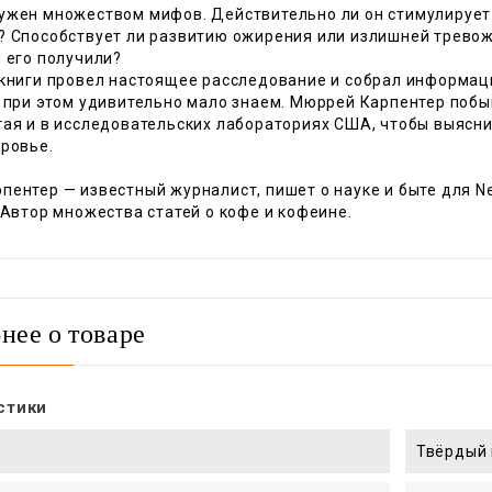
ужен множеством мифов. Действительно ли он стимулирует
? Способствует ли развитию ожирения или излишней тревожн
 его получили?
 книги провел настоящее расследование и собрал информац
м при этом удивительно мало знаем. Мюррей Карпентер побы
тая и в исследовательских лабораториях США, чтобы выясни
оровье.
ентер — известный журналист, пишет о науке и быте для New 
 Автор множества статей о кофе и кофеине.
нее о товаре
стики
Твёрдый 