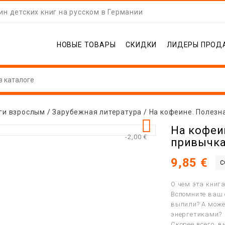
н детских книг на русском в Германии
НОВЫЕ ТОВАРЫ
СКИДКИ
ЛИДЕРЫ ПРОД
ги взрослым
Зарубежная литература
На кофеине. Полезн

На кофеи
-2,00 €
привычка
9,85 €
С
О чем эта книг
Вспомните ваш 
выпили? А може
энергетиками?
Скорее всего, в