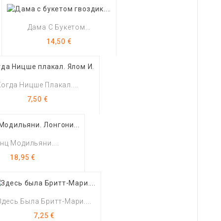
Дама С Букетом...
Цена
14,50 €
Когда Ницше Плакал....
Цена
7,50 €
нц Модильяни....
Цена
18,95 €
Здесь Была Бритт-Мари....
Цена
7,25 €