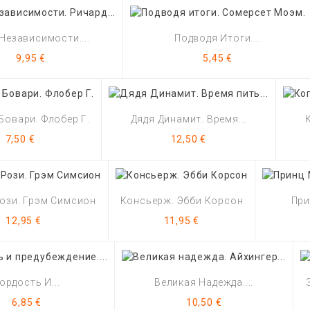
Независимости....
Подводя Итоги....
Цена
Цена
9,95 €
5,45 €
Бовари. Флобер Г.
Дядя Динамит. Время...
Цена
Цена
7,50 €
12,50 €
ози. Грэм Симсион
Консьерж. Эбби Корсон
При
Цена
Цена
12,95 €
11,95 €
ордость И...
Великая Надежда....
Цена
Цена
6,85 €
10,50 €