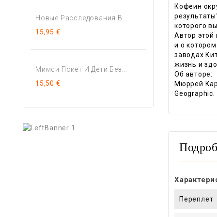
Кофеин окр
результаты
Новые Расследования В...
которого вы
15,95 €
Автор этой
и о которо
заводах Ки
жизнь и зд
Мимси Покет И Дети Без...
Об авторе:
15,50 €
Мюррей Карп
Geographic.
Подроб
Характери
Переплет