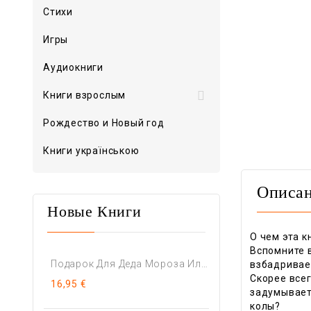
Стихи
Игры
Аудиокниги

Книги взрослым
Рождество и Новый год
Книги українською
Описа
Новые Книги
О чем эта к
Вспомните 
Подарок Для Деда Мороза Или...
взбадривае
Скорее всег
16,95 €
задумываете
колы?