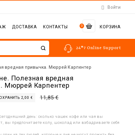

Войти
0
АЖ
ДОСТАВКА
КОНТАКТЫ
КОРЗИНА
24*7 Online Support
ая вредная привычка. Мюррей Карпентер
не. Полезная вредная
. Мюррей Карпентер
11,85 €
ОХРАНИТЬ 2,00 €
а
сегодняшний день: сколько чашек кофе или чая вы
т, вы предпочитаете колу, шоколад или взбадриваете себя
ы один из тех людей, которые и дня не могут прожить без