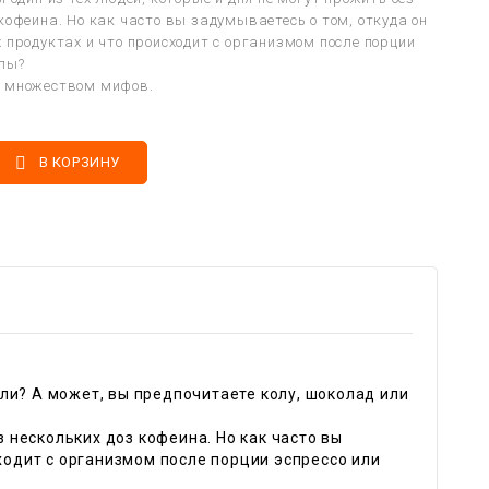
кофеина. Но как часто вы задумываетесь о том, откуда он
 продуктах и что происходит с организмом после порции
олы?
н множеством мифов.

В КОРЗИНУ
ли? А может, вы предпочитаете колу, шоколад или
з нескольких доз кофеина. Но как часто вы
сходит с организмом после порции эспрессо или