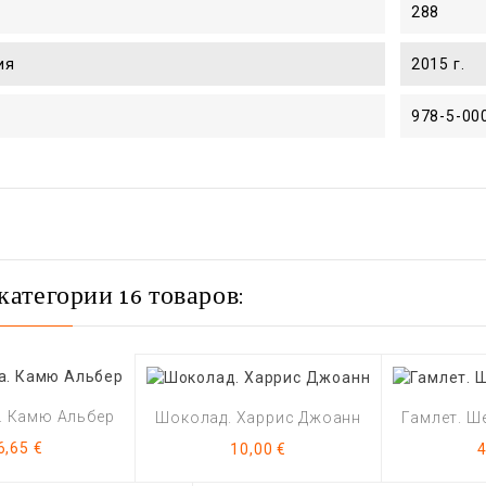
288
ия
2015 г.
978-5-00
категории 16 товаров:
. Камю Альбер
Шоколад. Харрис Джоанн
Гамлет. Ш
Цена
Цена
6,65 €
10,00 €
4