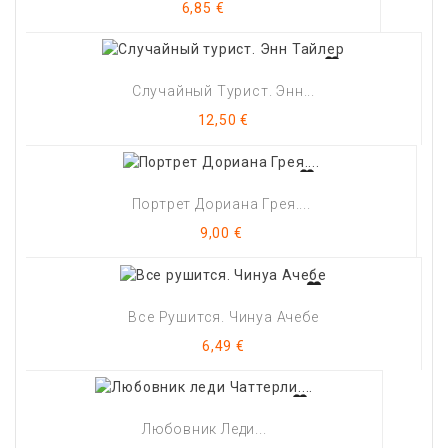
Цена
6,85 €
Случайный Турист. Энн...
Цена
12,50 €
Портрет Дориана Грея....
Цена
9,00 €
Все Рушится. Чинуа Ачебе
Цена
6,49 €
Любовник Леди...