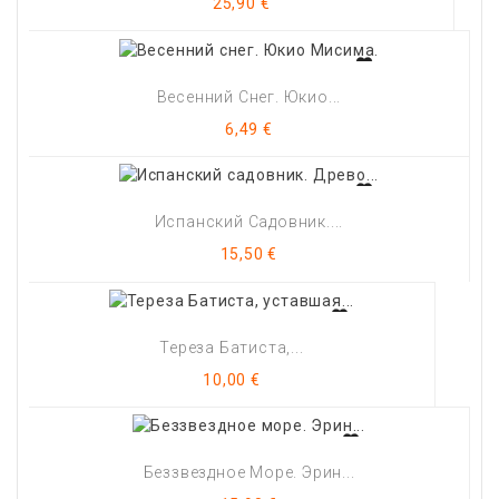
Цена
25,90 €
Весенний Снег. Юкио...
Цена
6,49 €
Испанский Садовник....
Цена
15,50 €
Тереза Батиста,...
Цена
10,00 €
Беззвездное Море. Эрин...