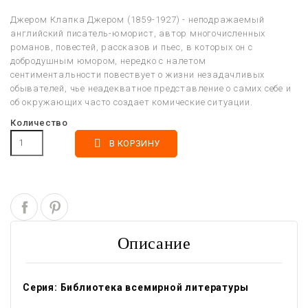
Джером Клапка Джером (1859-1927) - неподражаемый
английский писатель-юморист, автор многочисленных
романов, повестей, рассказов и пьес, в которых он с
добродушным юмором, нередко с налетом
сентиментальности повествует о жизни незадачливых
обывателей, чье неадекватное представление о самих себе и
об окружающих часто создает комические ситуации.
Количество

В КОРЗИНУ
Описание
Серия: Библиотека всемирной литературы