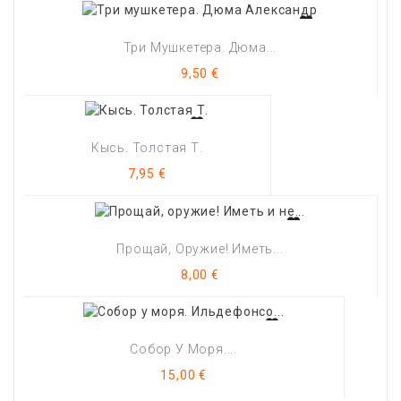
Три Мушкетера. Дюма...
Цена
9,50 €
Кысь. Толстая Т.
Цена
7,95 €
Прощай, Оружие! Иметь...
Цена
8,00 €
Собор У Моря....
Цена
15,00 €