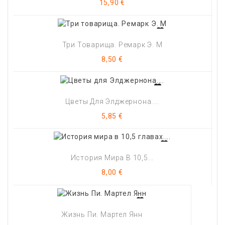
Цена
15,90 €
Три Товарища. Ремарк Э. М
Цена
8,50 €
Цветы Для Элджернона....
Цена
5,85 €
История Мира В 10,5...
Цена
8,00 €
Жизнь Пи. Мартел Янн