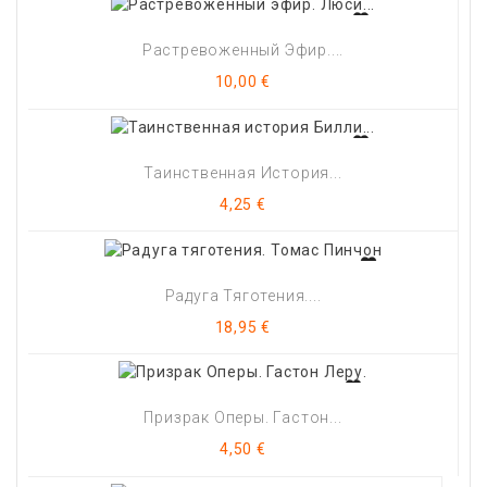
Растревоженный Эфир....
Цена
10,00 €
Таинственная История...
Цена
4,25 €
Радуга Тяготения....
Цена
18,95 €
Призрак Оперы. Гастон...
Цена
4,50 €