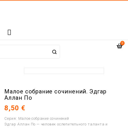

0
Малое собрание сочинений. Эдгар
Аллан По
8,50 €
Серия: Малое собрание сочинений
Эдгар Аллан По — человек ослепительного таланта и