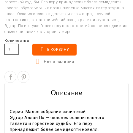
горестной судьбы. Его перу принадлежит более семидесяти
новелл, обусловивших возникновение многих литературных
школ. Основоположник детективного жанра, научной
фантастики, талантливейший поэт, критик и журналист,
Эдгар По вот уже более полутора столетий остается одним из
самых читаемых авторов в мире.
Количество

В КОРЗИНУ

Нет в наличии
Описание
Серия: Малое собрание сочинений
Эдгар Аллан По — человек ослепительного
таланта и горестной судьбы. Его перу
принадлежит более семидесяти новелл,