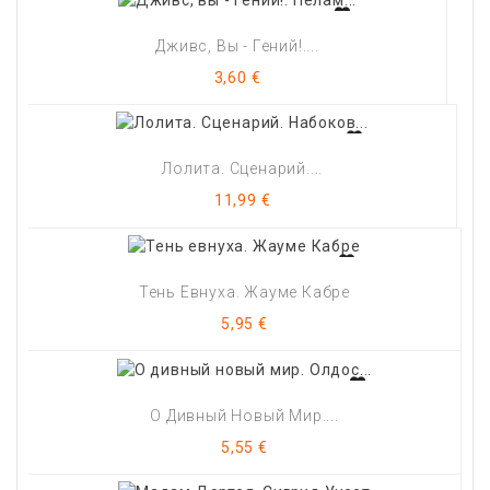
Дживс, Вы - Гений!....
Цена
3,60 €
Лолита. Сценарий....
Цена
11,99 €
Тень Евнуха. Жауме Кабре
Цена
5,95 €
О Дивный Новый Мир....
Цена
5,55 €