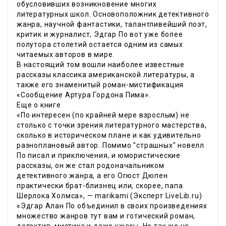
обусловивших возникновение многих
литературных школ. Основоположник детективного
жанра, научной фантастики, талантливейший поэт,
критик и журналист, Эдгар По вот уже более
полутора столетий остается одним из самых
читаемых авторов в мире.
В настоящий том вошли наиболее известные
рассказы классика американской литературы, а
также его знаменитый роман-мистификация
«Сообщение Артура Гордона Пима».
Еще о книге
«По интересен (по крайней мере взрослым) не
столько с точки зрения литературного мастерства,
сколько в историческом плане и как удивительно
разноплановый автор. Помимо "страшных" новелл
По писал и приключения, и юмористические
рассказы, он же стал родоначальником
детективного жанра, а его Огюст Дюпен
практически брат-близнец или, скорее, папа
Шерлока Холмса», — marikami (Эксперт LiveLib.ru)
«Эдгар Алан По объединил в своих произведениях
множество жанров тут вам и готический роман,
детектив, мистика и даже ужасы. Но так же не