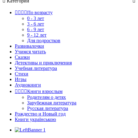

Категории





По возрасту
0 - 3 лет
3 - 6 лет
6 - 9 лет
9 - 12 лет
Для подростков
Развивалочки
Учимся читать
Сказки
Детективы и приключения
Учебная литература
Стихи
Игры
Аудиокниги




Книги взрослым
Родителям о детях
Зарубежная литература
Русская литература
Рождество и Новый год
Книги українською