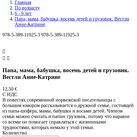
Главная
По возрасту
6 - 9 лет
Папа, мама, бабушка, восемь детей и грузовик. Вестли
Анне-Катрине
978-5-389-11925-3
978-5-389-11925-3



Папа, мама, бабушка, восемь детей и грузовик.
Вестли Анне-Катрине
12,50 €
С НДС
В повестях современной норвежской писательницы с
большим юмором рассказывается о дружной семье, состоящей
из папы-шофера, мамы, бабушки и восьми детей. Членом
семьи можно считать и папин грузовик, потому что наравне
со всеми он помогает справляться с жизненными
трудностями, которых немало у этой семьи.
Количество