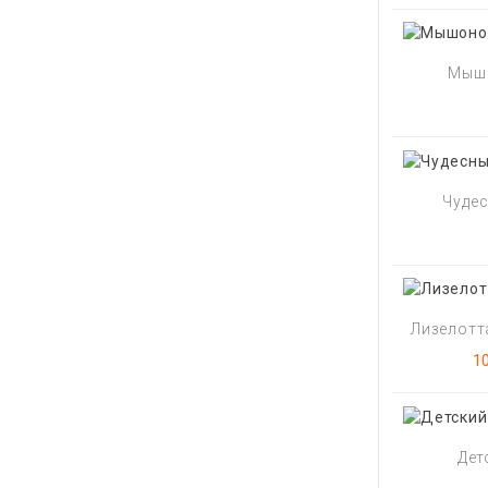
Мышо
Чудес
Лизелотта
Ц
1
Дет