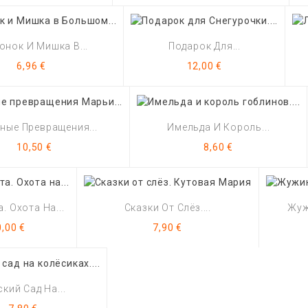
нок И Мишка В...
Подарок Для...
Цена
Цена
6,96 €
12,00 €
ные Превращения...
Имельда И Король...
Цена
Цена
10,50 €
8,60 €
. Охота На...
Сказки От Слёз....
Жуж
ена
Цена
0,00 €
7,90 €
ский Сад На...
Цена