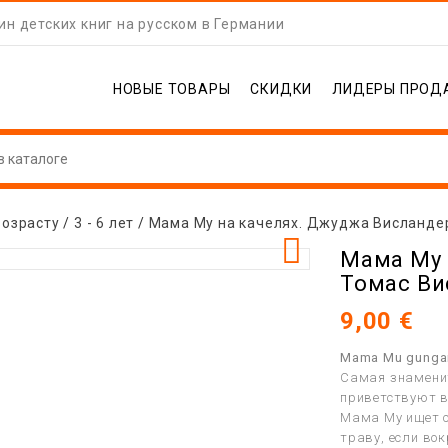
н детских книг на русском в Германии
НОВЫЕ ТОВАРЫ
СКИДКИ
ЛИДЕРЫ ПРОД
возрасту
3 - 6 лет
Мама Му на качелях. Джуджа Висландер

Мама Му 
Томас Ви
9,00 €
Mama Mu gunga
Самая знаменит
приветствуют в
Мама Му ищет с
траву, если вок