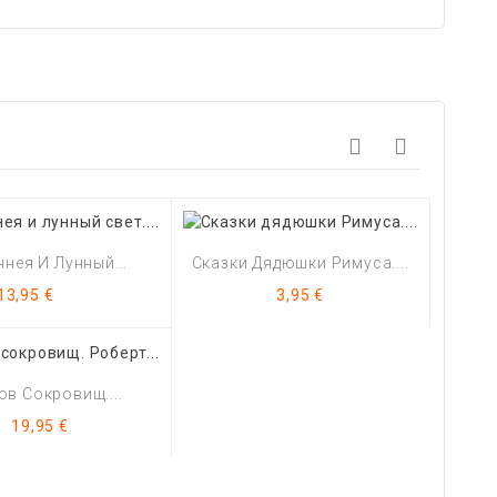
нея И Лунный...
Сказки Дядюшки Римуса....
Цена
Цена
13,95 €
3,95 €
ов Сокровищ....
Цена
19,95 €