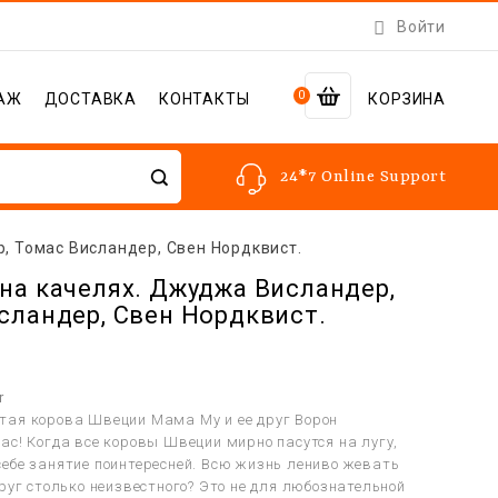

Войти
0
АЖ
ДОСТАВКА
КОНТАКТЫ
КОРЗИНА
24*7 Online Support
, Томас Висландер, Свен Нордквист.
на качелях. Джуджа Висландер,
сландер, Свен Нордквист.
r
ая корова Швеции Мама Му и ее друг Ворон
ас! Когда все коровы Швеции мирно пасутся на лугу,
ебе занятие поинтересней. Всю жизнь лениво жевать
руг столько неизвестного? Это не для любознательной