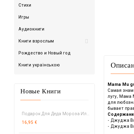
Стихи
Игры
Аудиокниги

Книги взрослым
Рождество и Новый год
Описа
Книги українською
Mama Mu g
Самая знам
Новые Книги
лугу, Мама 
для любозна
бывает пра
Подарок Для Деда Мороза Или...
Содержани
- Джуджа Ви
16,95 €
- Джуджа В