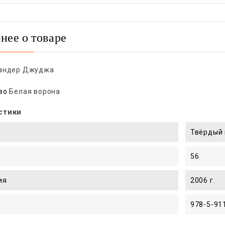
нее о товаре
андер Джуджа
во
Белая ворона
стики
Твёрдый 
56
ия
2006 г.
978-5-91