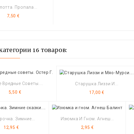
лотта. Пропала...
Цена
7,50 €
категории 16 товаров:
 Вредные Советы....
Старушка Лиззи И...
Цена
Цена
5,50 €
17,00 €
рочка. Зимние...
Изюмка И Гном. Агнеш...
Цена
Цена
12,95 €
2,95 €