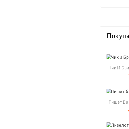
Покупа
Чик И Бри
Пишет Баб