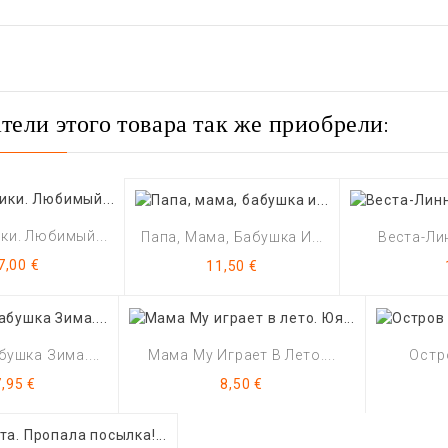
тели этого товара так же приобрели:
ки. Любимый...
Папа, Мама, Бабушка И...
Веста-Лин
Цена
Цена
7,00 €
11,50 €
ушка Зима....
Мама Му Играет В Лето....
Остр
Цена
Цена
7,95 €
8,50 €