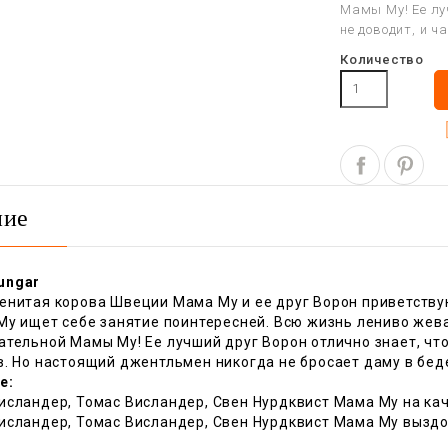
Мамы Му! Ее лу
не доводит, и ч
Количество
ние
ungar
енитая корова Швеции Мама Му и ее друг Ворон приветствую
Му ищет себе занятие поинтересней. Всю жизнь лениво жева
тельной Мамы Му! Ее лучший друг Ворон отлично знает, что
в. Но настоящий джентльмен никогда не бросает даму в бе
е:
сландер, Томас Висландер, Свен Нурдквист Мама Му на каче
исландер, Томас Висландер, Свен Нурдквист Мама Му выздор