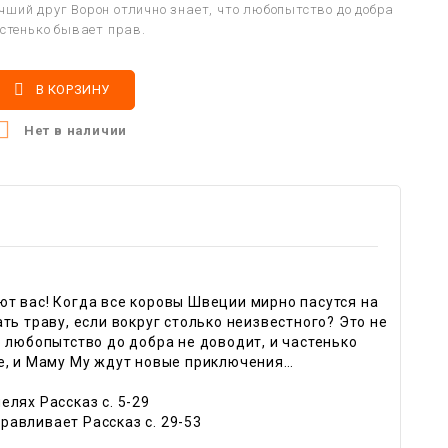
чший друг Ворон отлично знает, что любопытство до добра
астенько бывает прав.

В КОРЗИНУ

Нет в наличии
т вас! Когда все коровы Швеции мирно пасутся на
ть траву, если вокруг столько неизвестного? Это не
 любопытство до добра не доводит, и частенько
де, и Маму Му ждут новые приключения…
лях Рассказ c. 5-29
авливает Рассказ c. 29-53