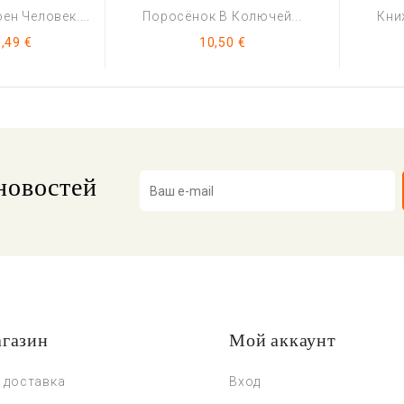
ен Человек....
Поросёнок В Колючей...
Кни
Цена
Цена
,49 €
10,50 €
новостей
газин
Мой аккаунт
 доставка
Вход