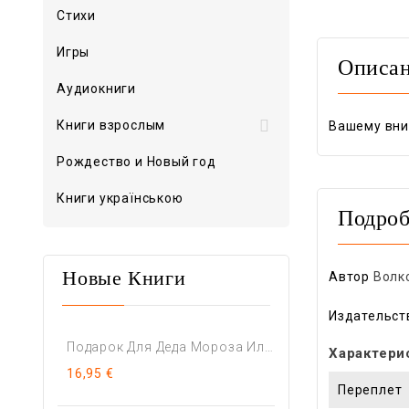
Стихи
Игры
Описа
Аудиокниги

Книги взрослым
Вашему вни
Рождество и Новый год
Книги українською
Подроб
Автор
Волк
Новые Книги
Издательст
Подарок Для Деда Мороза Или...
Характери
16,95 €
Переплет