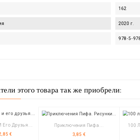
162
ия
2020 г.
978-5-97
тели этого товара так же приобрели:
 Его Друзья....
Приключения Пифа....
100 
Цена
Цена
2,85 €
3,85 €