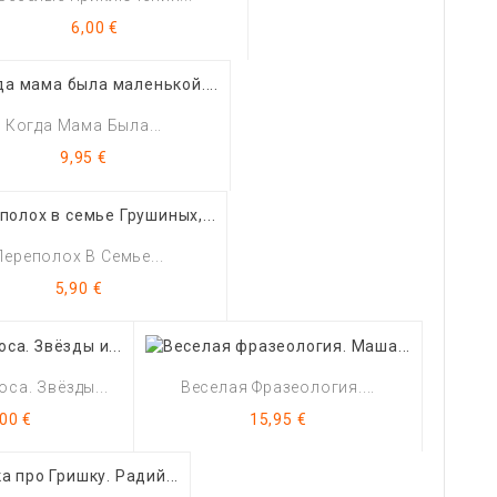
Цена
6,00 €
Когда Мама Была...
Цена
9,95 €
Переполох В Семье...
Цена
5,90 €
са. Звёзды...
Веселая Фразеология....
на
Цена
00 €
15,95 €