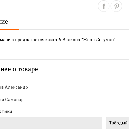
ние
манию предлагается книга А.Волкова "Желтый туман".
нее о товаре
ов Александр
во
Самовар
стики
Твёрдый 