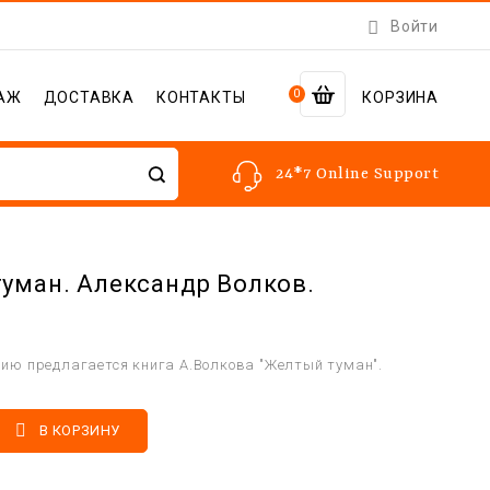

Войти
0
АЖ
ДОСТАВКА
КОНТАКТЫ
КОРЗИНА
24*7 Online Support
уман. Александр Волков.
ю предлагается книга А.Волкова "Желтый туман".

В КОРЗИНУ