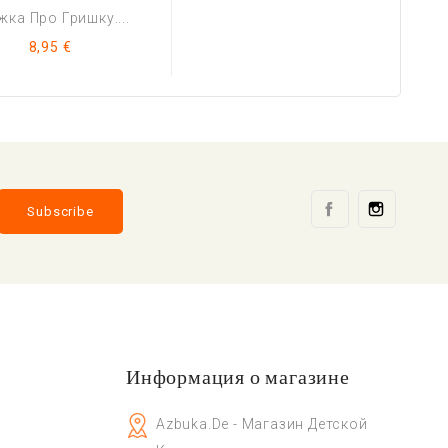
жка Про Гришку....
Цена
8,95 €
Facebook
Instag
Информация о магазине
Azbuka.de - Магазин Детской