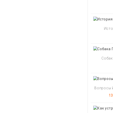
Исто
Собака
Вопросы И
Ц
13