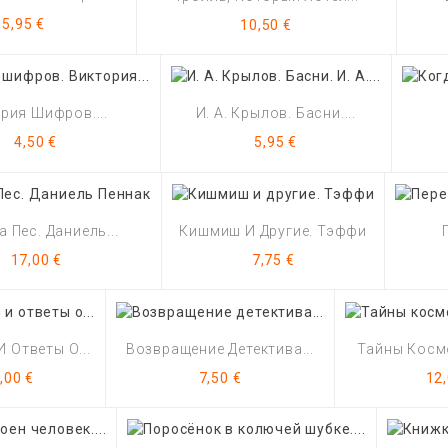
Цена
Цена
5,95 €
10,50 €
рия Шифров....
И. А. Крылов. Басни....
Цена
Цена
4,50 €
5,95 €
 Пес. Даниель...
Кишмиш И Другие. Тэффи
Цена
Цена
17,00 €
7,75 €
 Ответы О...
Возвращение Детектива...
Тайны Космо
ена
Цена
Це
,00 €
7,50 €
12,