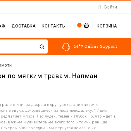

Войти
0
АЖ
ДОСТАВКА
КОНТАКТЫ
КОРЗИНА
24*7 Online Support
Тимоти
он по мягким травам. Напман
играли в мяч во дворе и вдруг услышали какие-то
жные звуки, доносившиеся из леса неподалеку. ""Идём
предлагает Алиса. Лес чуден, тёмен и глубок. То, что ждёт в
ка, важнее и удивительнее всего того, что они раньше
. Вечером они невредимыми вернутся домой, а их