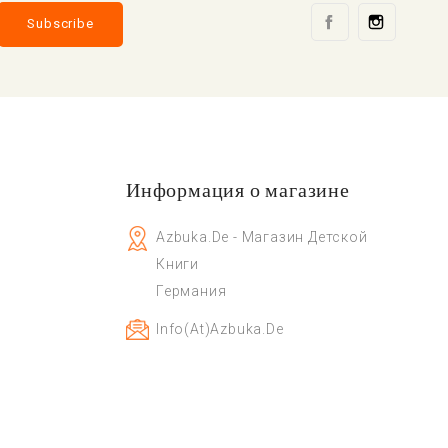
Facebook
Instag
Информация о магазине
Azbuka.de - Магазин Детской
Книги
Германия
Info(at)azbuka.de