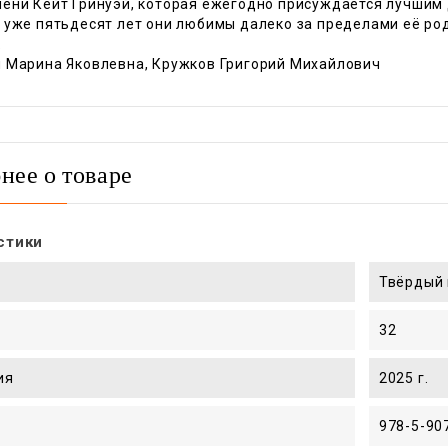
ени Кейт Гринуэй, которая ежегодно присуждается лучшим 
 уже пятьдесят лет они любимы далеко за пределами её род
к
 Марина Яковлевна, Кружков Григорий Михайлович
нее о товаре
стики
Твёрдый 
32
ия
2025 г.
978-5-90