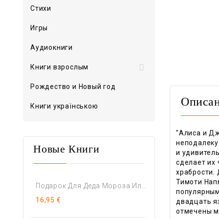
Стихи
Игры
Аудиокниги

Книги взрослым
Рождество и Новый год
Описа
Книги українською
"Алиса и Дж
неподалеку.
Новые Книги
и удивитель
сделает их 
храбрости. 
Тимоти Напм
Подарок Для Деда Мороза Или...
популярным
16,95 €
двадцать я
отмечены м