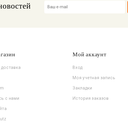
новостей
газин
Мой аккаунт
 доставка
Вход
Моя учетная запись
um
Закладки
сь с нами
История заказов
йта
utz