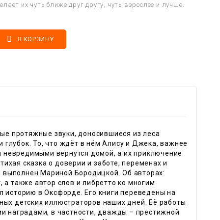
лает их чуть ближе друг другу, чуть взрослее и лучше.

В КОРЗИНУ
ные протяжные звуки, доносившиеся из леса
и глубок. То, что ждёт в нём Алису и Джека, важнее
ни невредимыми вернутся домой, а их приключение
 тихая сказка о доверии и заботе, переменах и
ни выполнен Мариной Бородицкой. Об авторах:
 а также автор слов и либретто ко многим
л историю в Оксфорде. Его книги переведены на
ных детских иллюстраторов наших дней. Её работы
 наградами, в частности, дважды – престижной