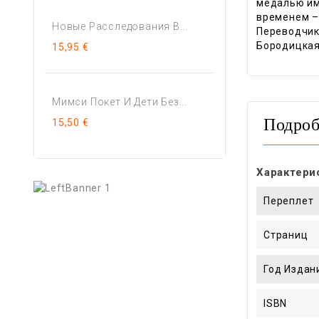
медалью им
временем –
Новые Расследования В...
Переводчи
Бородицкая
15,95 €
Мимси Покет И Дети Без...
15,50 €
Подроб
Характери
Переплет
Страниц
Год Издан
ISBN