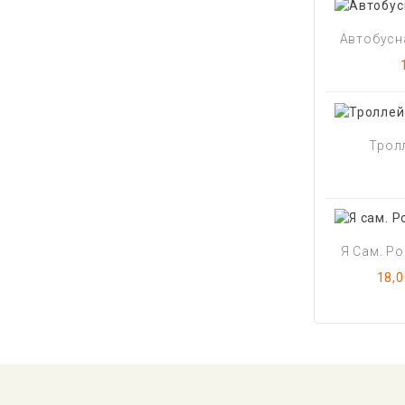
Автобусна
Тролл
Я Сам. Р
Цен
18,0