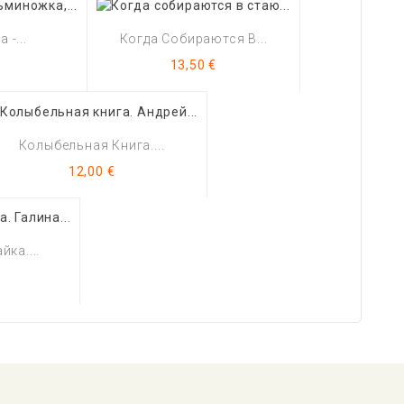
 -...
Когда Собираются В...
Цена
€
13,50 €
Колыбельная Книга....
Цена
12,00 €
йка....