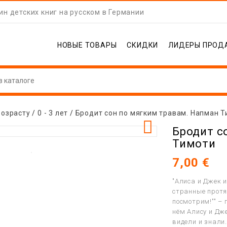
н детских книг на русском в Германии
НОВЫЕ ТОВАРЫ
СКИДКИ
ЛИДЕРЫ ПРОД
возрасту
0 - 3 лет
Бродит сон по мягким травам. Напман 

Бродит с
Тимоти
7,00 €
"Алиса и Джек 
странные протя
посмотрим!"" – 
нём Алису и Дже
видели и знали