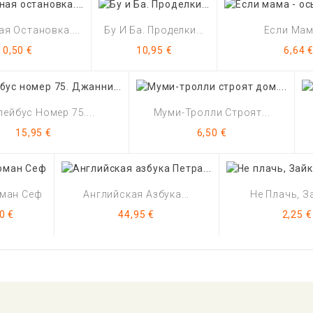
я Остановка....
Бу И Ба. Проделки...
Если Мама
Цена
Цена
Цена
10,50 €
10,95 €
6,64 
ейбус Номер 75....
Муми-Тролли Строят...
Цена
Цена
15,95 €
6,50 €
оман Сеф
Английская Азбука...
Не Плачь, За
а
Цена
Цена
0 €
44,95 €
2,25 €