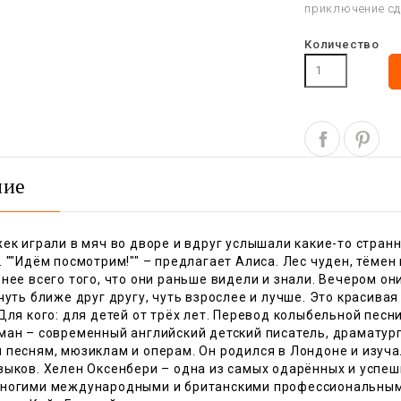
приключение сде
Количество
ние
ек играли в мяч во дворе и вдруг услышали какие-то стран
 ""Идём посмотрим!"" – предлагает Алиса. Лес чуден, тёмен 
нее всего того, что они раньше видели и знали. Вечером о
чуть ближе друг другу, чуть взрослее и лучше. Это красивая
Для кого: для детей от трёх лет. Перевод колыбельной пес
ан – современный английский детский писатель, драматург,
 песням, мюзиклам и операм. Он родился в Лондоне и изуча
зыков. Хелен Оксенбери – одна из самых одарённых и успеш
ногими международными и британскими профессиональными